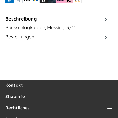
PayPal
Rechnungskauf (für Behörden)
Apple Pay
Banküberweisung (vorab)
Rechnungskauf (Billie)
Kreditkarte
Rechnung oder Ratenkauf (Klarna)
Sofortüberweisung (Klarna)
Amazon Pay
Beschreibung
Rückschlagklappe, Messing, 3/4"
Bewertungen
Kontakt
Shopinfo
Rechtliches