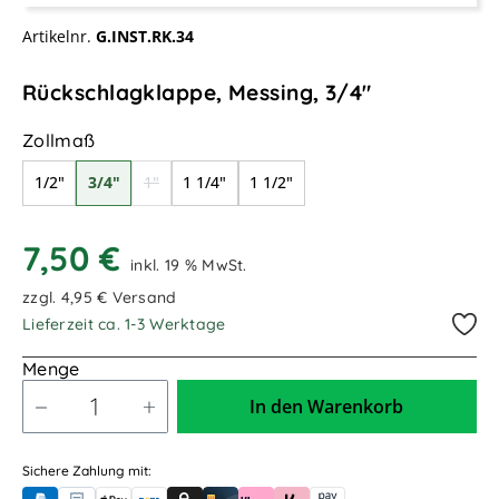
Artikelnr.
G.INST.RK.34
Rückschlagklappe, Messing, 3/4"
auswählen
Zollmaß
1/2"
3/4"
1"
1 1/4"
1 1/2"
(Diese Option ist zurzeit nicht verfügbar.)
7,50 €
inkl. 19 % MwSt.
zzgl. 4,95 € Versand
Lieferzeit ca. 1-3 Werktage
Menge
In den Warenkorb
Sichere Zahlung mit: