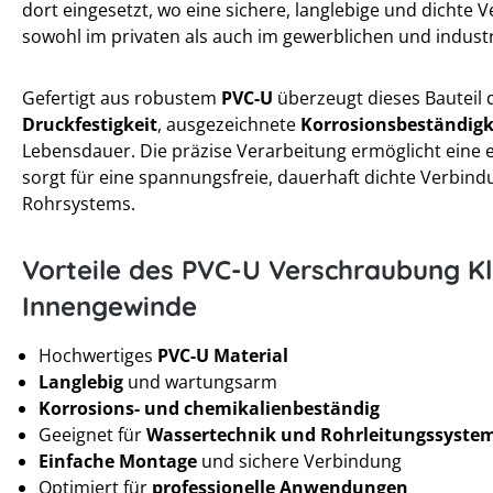
dort eingesetzt, wo eine sichere, langlebige und dichte V
sowohl im privaten als auch im gewerblichen und industr
Gefertigt aus robustem
PVC-U
überzeugt dieses Bauteil 
Druckfestigkeit
, ausgezeichnete
Korrosionsbeständigk
Lebensdauer. Die präzise Verarbeitung ermöglicht eine
sorgt für eine spannungsfreie, dauerhaft dichte Verbind
Rohrsystems.
Vorteile des PVC-U Verschraubung K
Innengewinde
Hochwertiges
PVC-U Material
Langlebig
und wartungsarm
Korrosions- und chemikalienbeständig
Geeignet für
Wassertechnik und Rohrleitungssyste
Einfache Montage
und sichere Verbindung
Optimiert für
professionelle Anwendungen