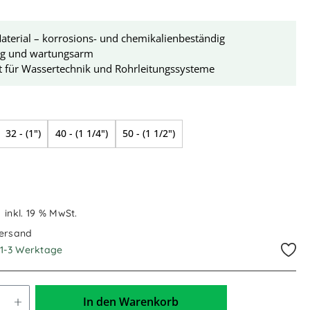
terial – korrosions- und chemikalienbeständig
ig und wartungsarm
t für Wassertechnik und Rohrleitungssysteme
swählen
32 - (1")
40 - (1 1/4")
50 - (1 1/2")
€
inkl. 19 % MwSt.
Versand
. 1-3 Werktage
In den Warenkorb