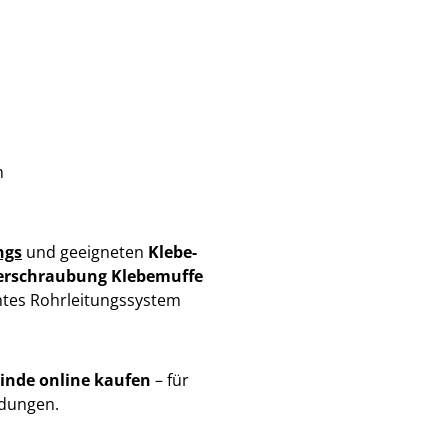
h
ngs
und geeigneten
Klebe-
erschraubung Klebemuffe
htes Rohrleitungssystem
inde online kaufen
– für
ndungen.