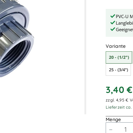
PVC-U Ma
Langleb
Geeigne
au
Variante
20 - (1/2")
25 - (3/4")
3,40 
zzgl. 4,95 € 
Lieferzeit ca
Menge