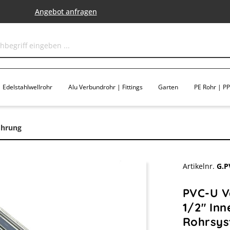
Angebot anfragen
Edelstahlwellrohr
Alu Verbundrohr | Fittings
Garten
PE Rohr | PP 
ohrung
Artikelnr.
G.P
PVC-U V
1/2" Inn
Rohrsy