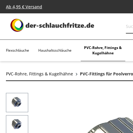
springen
Zur Hauptnavigation springen
Ab 4,95 € Versand
PVC-Rohre, Fittings &
Flexschläuche
Haushaltsschläuche
Kugelhähne
PVC-Rohre, Fittings & Kugelhähne
PVC-Fittings für Poolverr
Bildergalerie überspringen