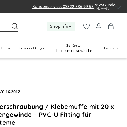
Privatkunde
Kundenservice: 03322 836 99 58
inkl. MwSt.
Shopinfo
Getränke -
Fitting
Gewindefittings
Installation
Lebensmittelschläuche
VC.16.2012
erschraubung / Klebemuffe mit 20 x
engewinde – PVC-U Fitting für
steme