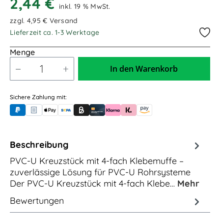
2,44 €
inkl. 19 % MwSt.
zzgl. 4,95 € Versand
Lieferzeit ca. 1-3 Werktage
Menge
In den Warenkorb
Sichere Zahlung mit:
PayPal
Rechnungskauf (für Behörden)
Apple Pay
Banküberweisung (vorab)
Rechnungskauf (Billie)
Kreditkarte
Rechnung oder Ratenkauf (Klarna)
Sofortüberweisung (Klarna)
Amazon Pay
Beschreibung
PVC-U Kreuzstück mit 4-fach Klebemuffe –
zuverlässige Lösung für PVC-U Rohrsysteme
Der PVC-U Kreuzstück mit 4-fach Klebe…
Mehr
Bewertungen