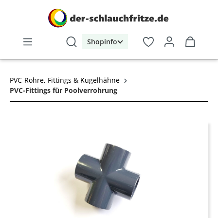
alt springen
Shopinfo
PVC-Rohre, Fittings & Kugelhähne
PVC-Fittings für Poolverrohrung
Bildergalerie überspringen