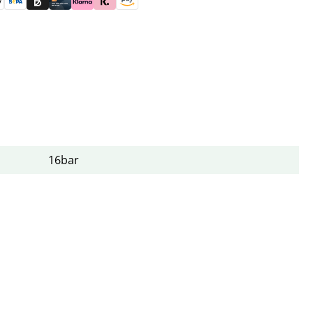
skauf (für Behörden)
le Pay
Banküberweisung (vorab)
Rechnungskauf (Billie)
Kreditkarte
Rechnung oder Ratenkauf (Klarna)
Sofortüberweisung (Klarna)
Amazon Pay
16bar