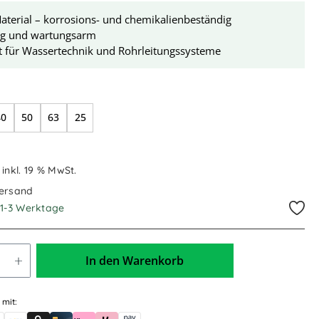
terial – korrosions- und chemikalienbeständig
ig und wartungsarm
t für Wassertechnik und Rohrleitungssysteme
swählen
40
50
63
25
€
inkl. 19 % MwSt.
Versand
. 1-3 Werktage
In den Warenkorb
 mit: