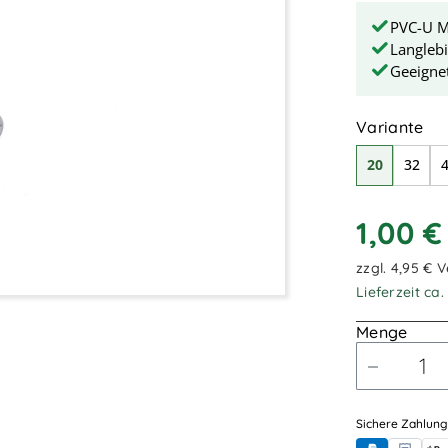
PVC-U Ma
Langleb
Geeigne
au
Variante
20
32
1,00 
zzgl. 4,95 € 
Lieferzeit ca
Menge
Sichere Zahlung