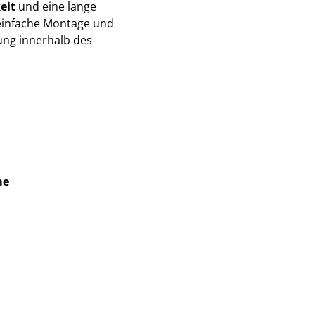
eit
und eine lange
 einfache Montage und
ung innerhalb des
me