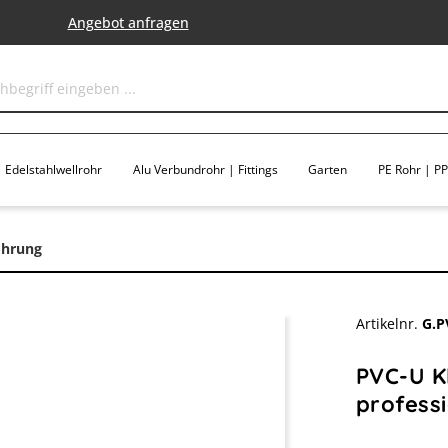
Angebot anfragen
Edelstahlwellrohr
Alu Verbundrohr | Fittings
Garten
PE Rohr | PP 
ohrung
Artikelnr.
G.P
PVC-U K
profess