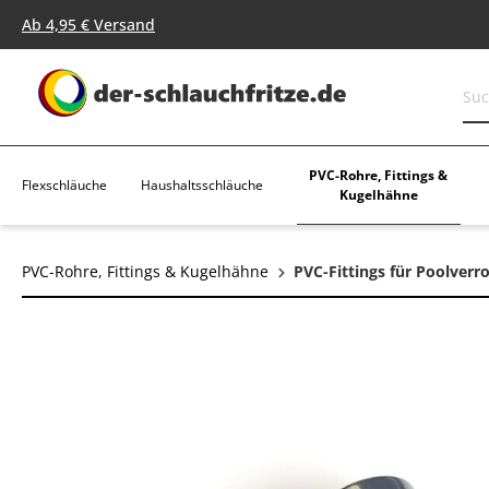
springen
Zur Hauptnavigation springen
Ab 4,95 € Versand
PVC-Rohre, Fittings &
Flexschläuche
Haushaltsschläuche
Kugelhähne
PVC-Rohre, Fittings & Kugelhähne
PVC-Fittings für Poolverr
Bildergalerie überspringen