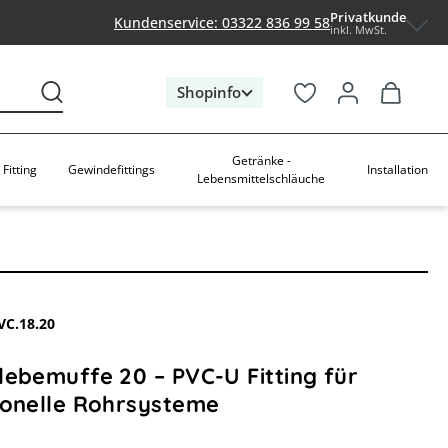
Privatkunde
Kundenservice: 03322 836 99 58
inkl. MwSt.
Shopinfo
Getränke -
Fitting
Gewindefittings
Installation
Lebensmittelschläuche
VC.18.20
lebemuffe 20 – PVC-U Fitting für
ionelle Rohrsysteme