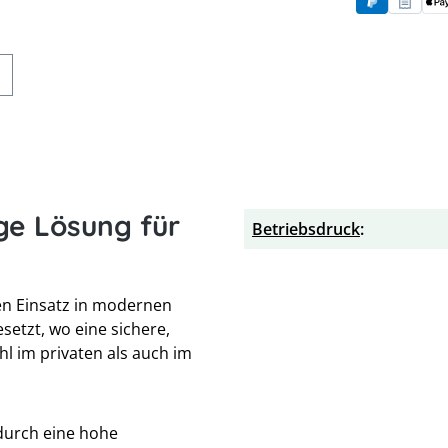
PayPal
Rechnung
App
ge Lösung für
Betriebsdruck
:
en Einsatz in modernen
esetzt, wo eine sichere,
hl im privaten als auch im
durch eine hohe