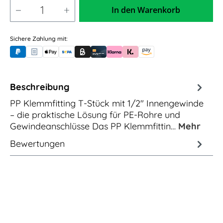
In den Warenkorb
Sichere Zahlung mit:
PayPal
Rechnungskauf (für Behörden)
Apple Pay
Banküberweisung (vorab)
Rechnungskauf (Billie)
Kreditkarte
Rechnung oder Ratenkauf (Klarna)
Sofortüberweisung (Klarna)
Amazon Pay
Beschreibung
PP Klemmfitting T-Stück mit 1/2" Innengewinde
– die praktische Lösung für PE-Rohre und
Gewindeanschlüsse Das PP Klemmfittin…
Mehr
Bewertungen