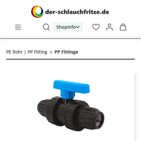
alt springen
Shopinfo
PE Rohr | PP Fitting
PP Fittinge
Bildergalerie überspringen