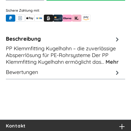
Sichere Zahlung mit:
PayPal
Rechnungskauf (für Behörden)
Apple Pay
Banküberweisung (vorab)
Rechnungskauf (Billie)
Kreditkarte
Rechnung oder Ratenkauf (Klarna)
Sofortüberweisung (Klarna)
Amazon Pay
Beschreibung
PP Klemmfitting Kugelhahn – die zuverlässige
Absperrlösung für PE-Rohrsysteme Der PP
Klemmfitting Kugelhahn ermöglicht das…
Mehr
Bewertungen
Kontakt