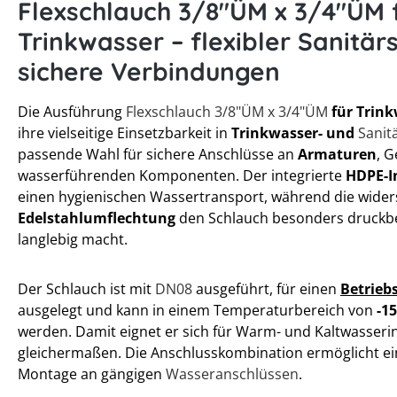
Flexschlauch 3/8"ÜM x 3/4"ÜM 
Trinkwasser – flexibler Sanitär
sichere Verbindungen
Die Ausführung
Flexschlauch 3/8"ÜM x 3/4"ÜM
für Trink
ihre vielseitige Einsetzbarkeit in
Trinkwasser- und
Sanit
passende Wahl für sichere Anschlüsse an
Armaturen
, 
wasserführenden Komponenten. Der integrierte
HDPE-I
einen hygienischen Wassertransport, während die wider
Edelstahlumflechtung
den Schlauch besonders druckbe
langlebig macht.
Der Schlauch ist mit
DN08
ausgeführt, für einen
Betrieb
ausgelegt und kann in einem Temperaturbereich von
-15
werden. Damit eignet er sich für Warm- und Kaltwasserin
gleichermaßen. Die Anschlusskombination ermöglicht ei
Montage an gängigen
Wasseranschlüssen
.