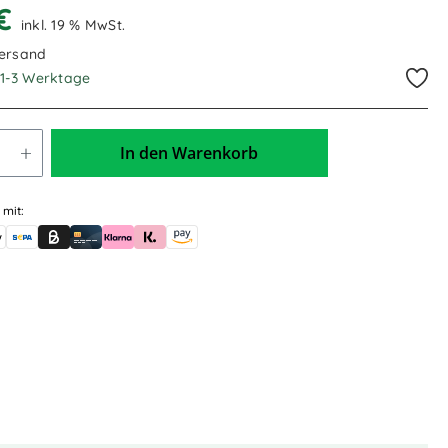
 €
inkl. 19 % MwSt.
Versand
. 1-3 Werktage
In den Warenkorb
 mit:
skauf (für Behörden)
le Pay
Banküberweisung (vorab)
Rechnungskauf (Billie)
Kreditkarte
Rechnung oder Ratenkauf (Klarna)
Sofortüberweisung (Klarna)
Amazon Pay