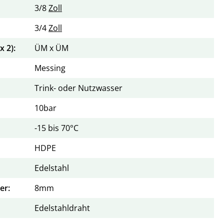
3/8
Zoll
3/4
Zoll
 2):
ÜM x ÜM
Messing
Trink- oder Nutzwasser
10bar
-15 bis 70°C
HDPE
Edelstahl
er:
8mm
Edelstahldraht