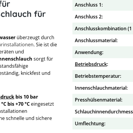
für
Anschluss 1:
schlauch für
Anschluss 2:
Anschlusskombination (1 x
wasser
überzeugt durch
Anschlussmaterial:
ärinstallationen
. Sie ist die
Geräten und
Anwendung:
nnenschlauch
sorgt für
Betriebsdruck
:
standsfähige
ständig, knickfest und
Betriebstemperatur:
Innenschlauchmaterial:
sdruck
bis 10 bar
Presshülsenmaterial:
 °C bis +70 °C
eingesetzt
stallationen
Schlauchinnendurchmess
ne schnelle und sichere
Umflechtung: