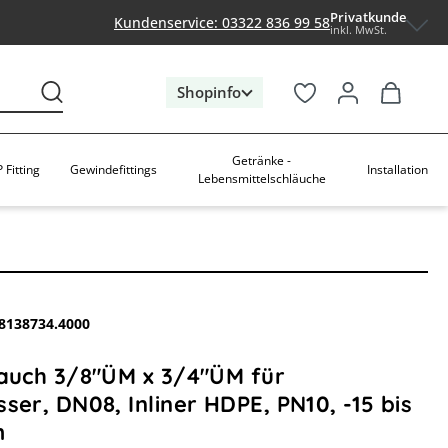
Privatkunde
Kundenservice: 03322 836 99 58
inkl. MwSt.
Shopinfo
Getränke -
 Fitting
Gewindefittings
Installation
Lebensmittelschläuche
8138734.4000
lauch 3/8"ÜM x 3/4"ÜM für
ser, DN08, Inliner HDPE, PN10, -15 bis
m