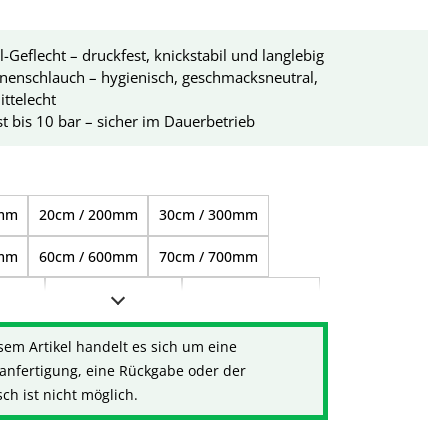
l-Geflecht – druckfest, knickstabil und langlebig
nenschlauch – hygienisch, geschmacksneutral,
ttelecht
t bis 10 bar – sicher im Dauerbetrieb
ählen
0mm
20cm / 200mm
30cm / 300mm
0mm
60cm / 600mm
70cm / 700mm
000mm
1,50m / 1.500mm
2,00m / 2.000mm
000mm
4,00m / 4.000mm
5,00m / 5.000mm
sem Artikel handelt es sich um eine
anfertigung, eine Rückgabe oder der
000mm
9,00m / 9.000mm
h ist nicht möglich.
3.000mm