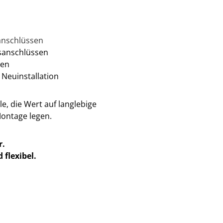
anschlüssen
sanschlüssen
hen
 Neuinstallation
e, die Wert auf langlebige
Montage legen.
r.
 flexibel.