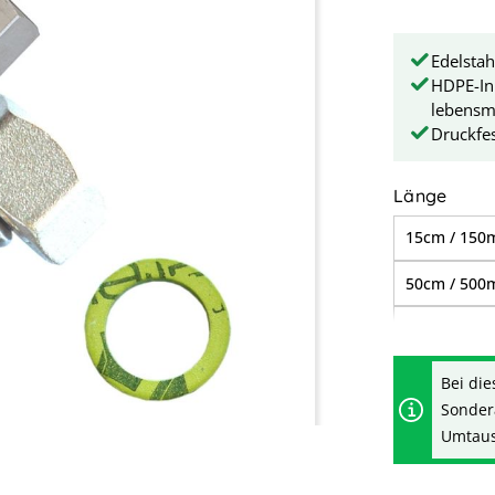
Edelstah
HDPE-In
lebensmi
Druckfes
ausw
Länge
15cm / 15
50cm / 50
1,00m / 1.
3,00m / 3.
Bei die
Sonder
7,00m / 7.
Umtausc
13,00m / 1