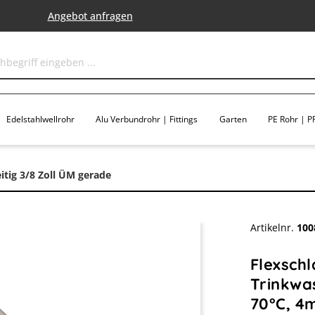
Angebot anfragen
Edelstahlwellrohr
Alu Verbundrohr | Fittings
Garten
PE Rohr | PP
itig 3/8 Zoll ÜM gerade
Artikelnr.
100
Flexsch
Trinkwas
70°C, 4