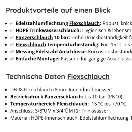
Produktvorteile auf einen Blick
✅
Edelstahlumflechtung
Flexschlauch
:
Robust, knick
✅
HDPE Trinkwasserschlauch:
Hygienisch & lebensmi
✅
Panzerschlauch
10 bar:
Hohe Druckbeständigkeit f
✅
Flexschlauch
temperaturbeständig:
Für -15 °C bis
✅
Messing Edelstahl Anschlüsse:
Korrosionsbeständi
✅
Einfache Montage:
Passend für gängige
Anschluss
Technische Daten
Flexschlauch
DN08 Flexschlauch
(8 mm
Innendurchmesser
)
Betriebsdruck
Panzerschlauch
:
bis 10 bar (PN10)
Temperaturbereich
Flexschlauch
:
-15 °C bis +70 °C
Anschluss: 3/8"ÜM x 3/4"ÜM für Trinkwasser
Material: HDPE-Innenschlauch, Edelstahlumflechtung,