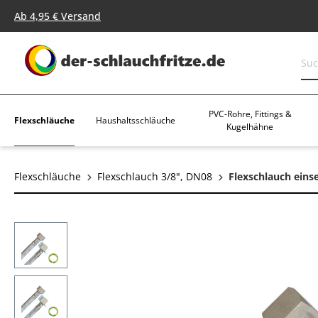
springen
Zur Hauptnavigation springen
Ab 4,95 € Versand
PVC-Rohre, Fittings &
Flexschläuche
Haushaltsschläuche
Kugelhähne
Flexschläuche
Flexschlauch 3/8", DN08
Flexschlauch einse
Bildergalerie überspringen