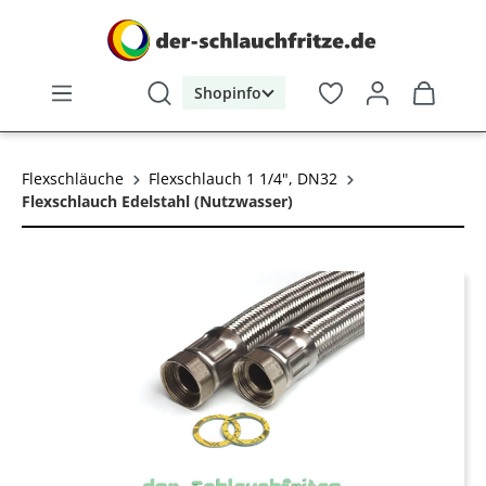
alt springen
Shopinfo
Flexschläuche
Flexschlauch 1 1/4", DN32
Flexschlauch Edelstahl (Nutzwasser)
Bildergalerie überspringen