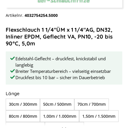
Artikelnr.
4032754254.5000
Flexschlauch 1 1/4"ÜM x 1 1/4"AG, DN32,
Inliner EPDM, Geflecht VA, PN10, -20 bis
90°C, 5,0m
Edelstahl-Geflecht – druckfest, knickstabil und
langlebig
Breiter Temperaturbereich – vielseitig einsetzbar
Druckfest bis 10 bar – sicher im Dauerbetrieb
auswählen
Länge
30cm / 300mm
50cm / 500mm
70cm / 700mm
80cm / 800mm
1,00m / 1.000mm
1,50m / 1.500mm
2,00m / 2.000mm
2,50m / 2.500mm