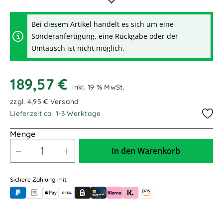
3,00m / 3.000mm
5,00m / 5.000mm
Bei diesem Artikel handelt es sich um eine
Sonderanfertigung, eine Rückgabe oder der
Umtausch ist nicht möglich.
189,57 €
inkl. 19 % MwSt.
zzgl. 4,95 € Versand
Lieferzeit ca. 1-3 Werktage
Menge
In den Warenkorb
Sichere Zahlung mit:
PayPal
Rechnungskauf (für Behörden)
Apple Pay
Banküberweisung (vorab)
Rechnungskauf (Billie)
Kreditkarte
Rechnung oder Ratenkauf (Klarna)
Sofortüberweisung (Klarna)
Amazon Pay