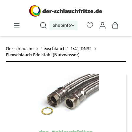
alt springen
Shopinfo
Flexschläuche
Flexschlauch 1 1/4", DN32
Flexschlauch Edelstahl (Nutzwasser)
Bildergalerie überspringen