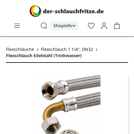
alt springen
Shopinfo
Flexschläuche
Flexschlauch 1 1/4", DN32
Flexschlauch Edelstahl (Trinkwasser)
Bildergalerie überspringen