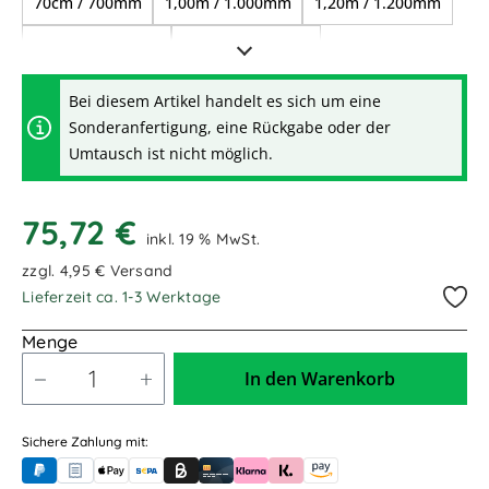
70cm / 700mm
1,00m / 1.000mm
1,20m / 1.200mm
1,50m / 1.500mm
2,00m / 2.000mm
12,00m / 12.000mm
Bei diesem Artikel handelt es sich um eine
Sonderanfertigung, eine Rückgabe oder der
Umtausch ist nicht möglich.
75,72 €
inkl. 19 % MwSt.
zzgl. 4,95 € Versand
Lieferzeit ca. 1-3 Werktage
Menge
In den Warenkorb
Sichere Zahlung mit:
PayPal
Rechnungskauf (für Behörden)
Apple Pay
Banküberweisung (vorab)
Rechnungskauf (Billie)
Kreditkarte
Rechnung oder Ratenkauf (Klarna)
Sofortüberweisung (Klarna)
Amazon Pay