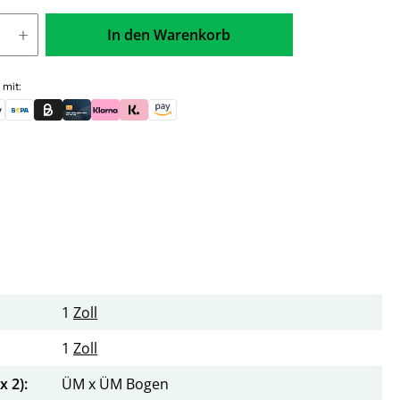
In den Warenkorb
 mit:
skauf (für Behörden)
le Pay
Banküberweisung (vorab)
Rechnungskauf (Billie)
Kreditkarte
Rechnung oder Ratenkauf (Klarna)
Sofortüberweisung (Klarna)
Amazon Pay
1
Zoll
1
Zoll
 2):
ÜM x ÜM Bogen