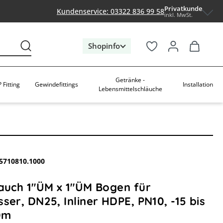
Privatkunde
Kundenservice: 03322 836 99 58
inkl. MwSt.
Shopinfo
Getränke -
 Fitting
Gewindefittings
Installation
Lebensmittelschläuche
5710810.1000
lauch 1"ÜM x 1"ÜM Bogen für
ser, DN25, Inliner HDPE, PN10, -15 bis
0m