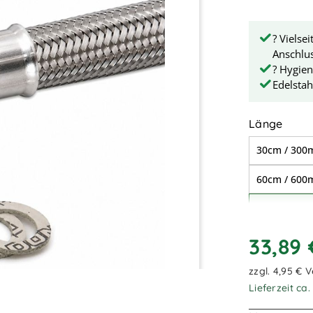
? Vielse
Anschlu
? Hygie
Edelstah
ausw
Länge
30cm / 30
60cm / 60
1,00m / 1.
2,50m / 2.
33,89
5,00m / 5.
zzgl. 4,95 € 
Lieferzeit ca