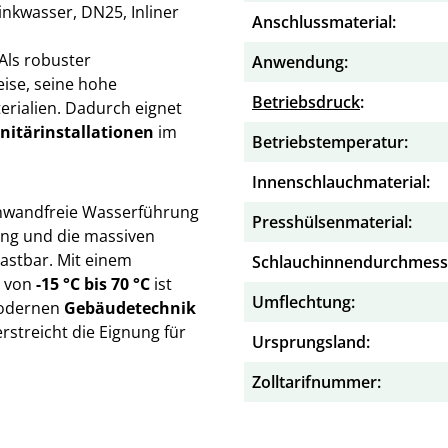
inkwasser, DN25, Inliner
Anschlussmaterial:
 Als robuster
Anwendung:
eise, seine hohe
Betriebsdruck
:
rialien. Dadurch eignet
nitärinstallationen
im
Betriebstemperatur:
Innenschlauchmaterial:
einwandfreie Wasserführung
Presshülsenmaterial:
ung und die massiven
astbar. Mit einem
Schlauchinnendurchmess
h von
-15 °C bis 70 °C
ist
Umflechtung:
odernen
Gebäudetechnik
rstreicht die Eignung für
Ursprungsland:
Zolltarifnummer: