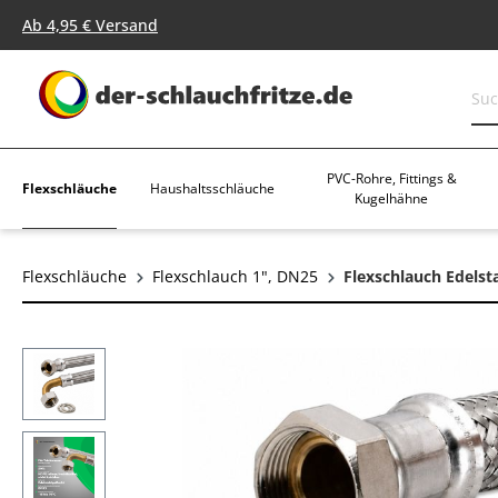
springen
Zur Hauptnavigation springen
Ab 4,95 € Versand
PVC-Rohre, Fittings &
Flexschläuche
Haushaltsschläuche
Kugelhähne
Flexschläuche
Flexschlauch 1", DN25
Flexschlauch Edelst
Bildergalerie überspringen