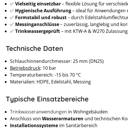
✅
Vielseitig einsetzbar
– flexible Lösung für verschie
✅
Hygienische Ausführung
– ideal für Anwendungen
✅
Formstabil und robust
– durch Edelstahlumflechtu
✅
Messinganschlüsse
– zuverlässig, langlebig und ko
✅
Trinkwassergeprüft
– mit KTW-A & W270 Zulassung
Technische Daten
Schlauchinnendurchmesser: 25 mm (DN25)
Betriebsdruck
: 10 bar
Temperaturbereich: -15 bis 70 °C
Materialien: HDPE, Edelstahl, Messing
Typische Einsatzbereiche
Trinkwasseranwendungen
in Wohngebäuden
Anschluss von
Wasserarmaturen
und technischen K
Installationssysteme
im Sanitärbereich