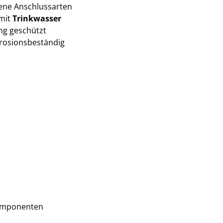
dene Anschlussarten
 mit
Trinkwasser
ng geschützt
rrosionsbeständig
omponenten