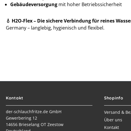
Gebäudeversorgung
mit hoher Betriebssicherheit
💧 H2O-Flex – Die sichere Verbindung für reines Wasse
Germany – langlebig, hygienisch und flexibel.
Kontakt
Shopinfo
der-schlauchfritze.de GmbH
Versand & Be
Gewerbering 12
Über uns
14656 Brieselang OT Zeestow
Kontakt
Deutschland