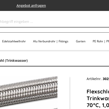
Angebot anfragen
Edelstahlwellrohr
Alu Verbundrohr | Fittings
Garten
PE Rohr | PP
ahl (Trinkwasser)
Artikelnr.
302
Flexsch
Trinkwas
70°C, 1,