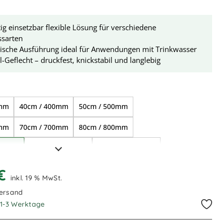
itig einsetzbar flexible Lösung für verschiedene
ssarten
nische Ausführung ideal für Anwendungen mit Trinkwasser
l-Geflecht – druckfest, knickstabil und langlebig
ählen
0mm
40cm / 400mm
50cm / 500mm
0mm
70cm / 700mm
80cm / 800mm
000mm
1,50m / 1.500mm
2,00m / 2.000mm
500mm
3,00m / 3.000mm
4,00m / 4.000mm
 €
inkl. 19 % MwSt.
000mm
15,00m / 15.000mm
Versand
. 1-3 Werktage