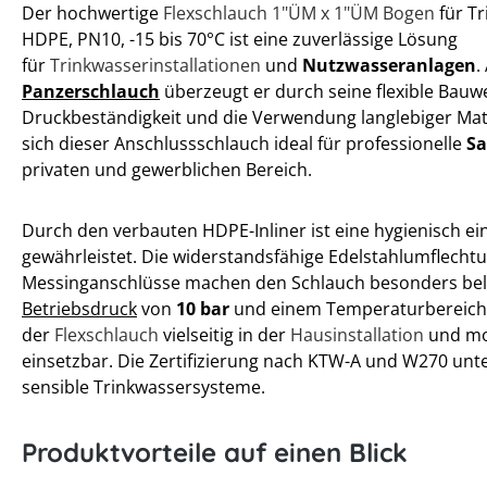
Der hochwertige
Flexschlauch
1"ÜM x 1"ÜM Bogen
für Tr
HDPE, PN10, -15 bis 70°C ist eine zuverlässige Lösung
für
Trinkwasserinstallationen
und
Nutzwasseranlagen
.
Panzerschlauch
überzeugt er durch seine flexible Bauw
Druckbeständigkeit und die Verwendung langlebiger Mate
sich dieser Anschlussschlauch ideal für professionelle
Sa
privaten und gewerblichen Bereich.
Durch den verbauten HDPE-Inliner ist eine hygienisch 
gewährleistet. Die widerstandsfähige Edelstahlumflecht
Messinganschlüsse machen den Schlauch besonders bel
Betriebsdruck
von
10 bar
und einem Temperaturbereic
der
Flexschlauch
vielseitig in der
Hausinstallation
und m
einsetzbar. Die Zertifizierung nach KTW-A und W270 unte
sensible Trinkwassersysteme.
Produktvorteile auf einen Blick