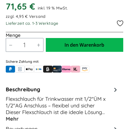
71,65 €
4,00m / 4.000mm
5,00m / 5.000mm
inkl. 19 % MwSt.
zzgl. 4,95 € Versand
6,50m / 6.500mm
9,00m / 9.000mm
Lieferzeit ca. 1-3 Werktage
10,00m / 10.000mm
13,00m / 13.000mm
Menge
In den Warenkorb
Sichere Zahlung mit:
PayPal
Rechnungskauf (für Behörden)
Apple Pay
Banküberweisung (vorab)
Rechnungskauf (Billie)
Kreditkarte
Rechnung oder Ratenkauf (Klarna)
Sofortüberweisung (Klarna)
Amazon Pay
Beschreibung
Flexschlauch für Trinkwasser mit 1/2"ÜM x
1/2"AG Anschluss – flexibel und sicher
Dieser Flexschlauch ist die ideale Lösung…
Mehr
Bewertungen