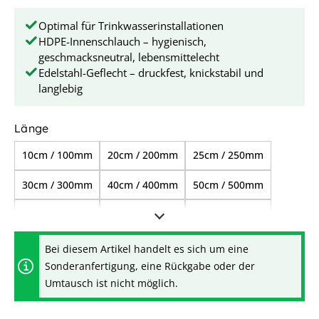
Optimal für Trinkwasserinstallationen
HDPE-Innenschlauch – hygienisch,
geschmacksneutral, lebensmittelecht
Edelstahl-Geflecht – druckfest, knickstabil und
langlebig
auswählen
Länge
10cm / 100mm
20cm / 200mm
25cm / 250mm
30cm / 300mm
40cm / 400mm
50cm / 500mm
60cm / 600mm
70cm / 700mm
80cm / 800mm
85cm / 850mm
1,00m / 1.000mm
1,20m / 1.200mm
Bei diesem Artikel handelt es sich um eine
Sonderanfertigung, eine Rückgabe oder der
1,50m / 1.500mm
2,00m / 2.000mm
Umtausch ist nicht möglich.
2,50m / 2.500mm
3,00m / 3.000mm