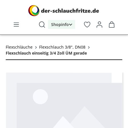
alt springen
Shopinfo
Flexschläuche
Flexschlauch 3/8", DN08
Flexschlauch einseitig 3/4 Zoll ÜM gerade
Bildergalerie überspringen