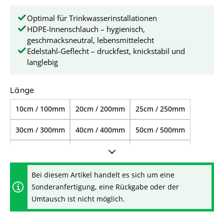
Optimal für Trinkwasserinstallationen
HDPE-Innenschlauch – hygienisch,
geschmacksneutral, lebensmittelecht
Edelstahl-Geflecht – druckfest, knickstabil und
langlebig
auswählen
Länge
10cm / 100mm
20cm / 200mm
25cm / 250mm
30cm / 300mm
40cm / 400mm
50cm / 500mm
60cm / 600mm
70cm / 700mm
80cm / 800mm
85cm / 850mm
1,00m / 1.000mm
1,20m / 1.200mm
Bei diesem Artikel handelt es sich um eine
Sonderanfertigung, eine Rückgabe oder der
1,50m / 1.500mm
2,00m / 2.000mm
Umtausch ist nicht möglich.
2,50m / 2.500mm
3,00m / 3.000mm