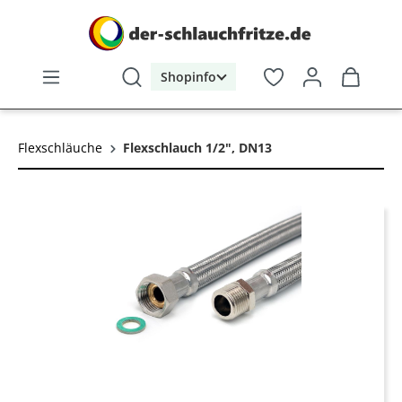
alt springen
Shopinfo
Flexschläuche
Flexschlauch 1/2", DN13
Bildergalerie überspringen