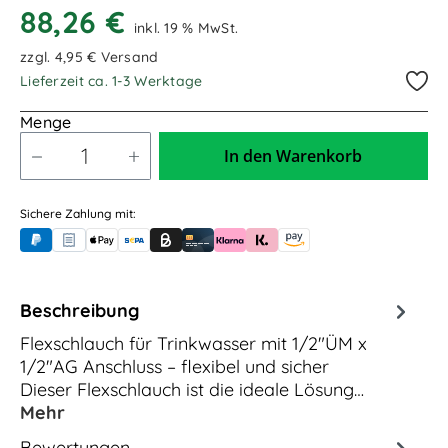
88,26 €
4,00m / 4.000mm
5,00m / 5.000mm
inkl. 19 % MwSt.
zzgl. 4,95 € Versand
6,50m / 6.500mm
9,00m / 9.000mm
Lieferzeit ca. 1-3 Werktage
10,00m / 10.000mm
13,00m / 13.000mm
Menge
In den Warenkorb
Sichere Zahlung mit:
PayPal
Rechnungskauf (für Behörden)
Apple Pay
Banküberweisung (vorab)
Rechnungskauf (Billie)
Kreditkarte
Rechnung oder Ratenkauf (Klarna)
Sofortüberweisung (Klarna)
Amazon Pay
Beschreibung
Flexschlauch für Trinkwasser mit 1/2"ÜM x
1/2"AG Anschluss – flexibel und sicher
Dieser Flexschlauch ist die ideale Lösung…
Mehr
Bewertungen