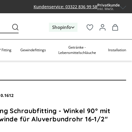
Privatkunde
Kundenservice: 03322 836 99 58
inkl. MwSt.
Shopinfo
Getränke -
 Fitting
Gewindefittings
Installation
Lebensmittelschläuche
10.1612
g Schraubfitting - Winkel 90° mit
winde für Aluverbundrohr 16-1/2"