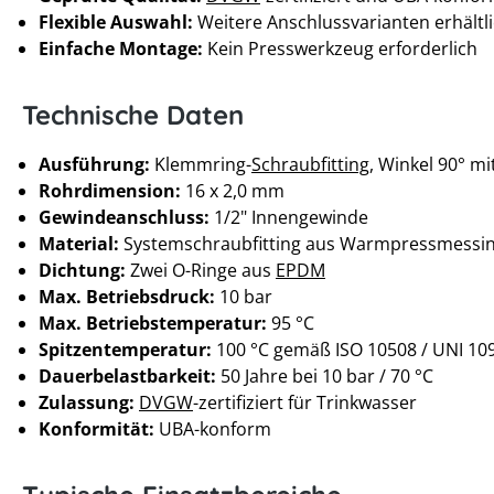
Flexible Auswahl:
Weitere Anschlussvarianten erhältl
Einfache Montage:
Kein Presswerkzeug erforderlich
Technische Daten
Ausführung:
Klemmring-
Schraubfitting
, Winkel 90° m
Rohrdimension:
16 x 2,0 mm
Gewindeanschluss:
1/2" Innengewinde
Material:
Systemschraubfitting aus Warmpressmessi
Dichtung:
Zwei O-Ringe aus
EPDM
Max. Betriebsdruck:
10 bar
Max. Betriebstemperatur:
95 °C
Spitzentemperatur:
100 °C gemäß ISO 10508 / UNI 10
Dauerbelastbarkeit:
50 Jahre bei 10 bar / 70 °C
Zulassung:
DVGW
-zertifiziert für Trinkwasser
Konformität:
UBA-konform