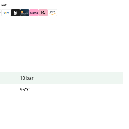
 mit:
skauf (für Behörden)
le Pay
Banküberweisung (vorab)
Rechnungskauf (Billie)
Kreditkarte
Rechnung oder Ratenkauf (Klarna)
Sofortüberweisung (Klarna)
Amazon Pay
10 bar
95°C