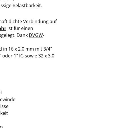
sige Belastbarkeit.
aft dichte Verbindung auf
ohr
ist für einen
sgelegt. Dank
DVGW
-
 in 16 x 2,0 mm mit 3/4"
" oder 1" IG sowie 32 x 3,0
l
gewinde
isse
keit
rm