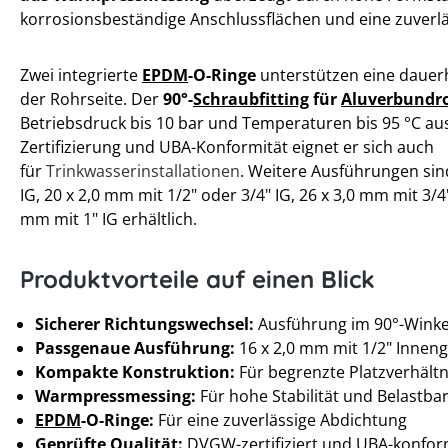
korrosionsbeständige Anschlussflächen und eine zuverläs
Zwei integrierte
EPDM
-O-Ringe
unterstützen eine dauerh
der Rohrseite. Der
90°-
Schraubfitting
für
Aluverbundr
Betriebsdruck bis 10 bar und Temperaturen bis 95 °C au
Zertifizierung und UBA-Konformität eignet er sich auch
für
Trinkwasserinstallationen
. Weitere Ausführungen sind
IG, 20 x 2,0 mm mit 1/2" oder 3/4" IG, 26 x 3,0 mm mit 3/4
mm mit 1" IG erhältlich.
Produktvorteile auf einen Blick
Sicherer Richtungswechsel:
Ausführung im 90°-Winke
Passgenaue Ausführung:
16 x 2,0 mm mit 1/2" Innen
Kompakte Konstruktion:
Für begrenzte Platzverhältn
Warmpressmessing:
Für hohe Stabilität und Belastbar
EPDM
-O-Ringe:
Für eine zuverlässige Abdichtung
Geprüfte Qualität:
DVGW
-zertifiziert und UBA-konfo