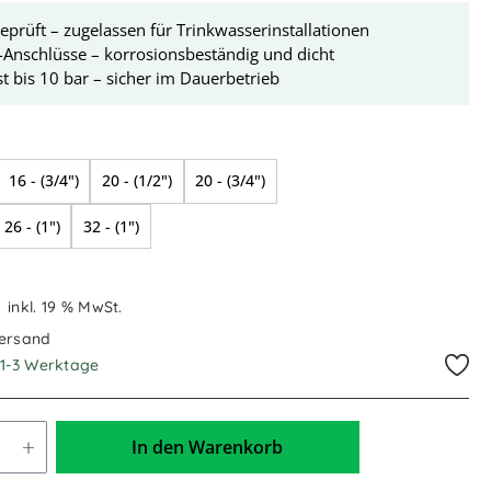
rüft – zugelassen für Trinkwasserinstallationen
-Anschlüsse – korrosionsbeständig und dicht
t bis 10 bar – sicher im Dauerbetrieb
swählen
16 - (3/4")
20 - (1/2")
20 - (3/4")
26 - (1")
32 - (1")
€
inkl. 19 % MwSt.
Versand
. 1-3 Werktage
In den Warenkorb