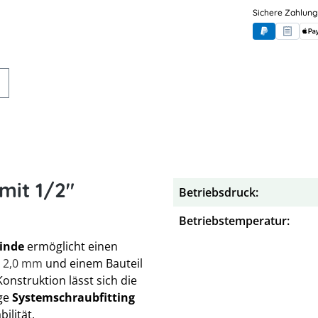
Sichere Zahlung
PayPal
Rechnung
App
mit 1/2"
Betriebsdruck:
Betriebstemperatur:
winde
ermöglicht einen
x 2,0 mm
und einem Bauteil
nstruktion lässt sich die
ige
Systemschraubfitting
ilität,