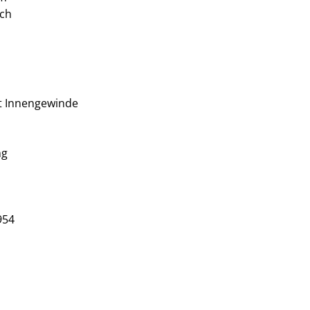
ich
it Innengewinde
ng
954