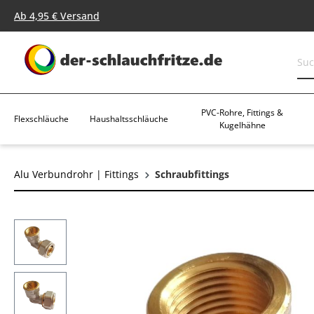
springen
Zur Hauptnavigation springen
Ab 4,95 € Versand
PVC-Rohre, Fittings &
Flexschläuche
Haushaltsschläuche
Kugelhähne
Alu Verbundrohr | Fittings
Schraubfittings
Bildergalerie überspringen