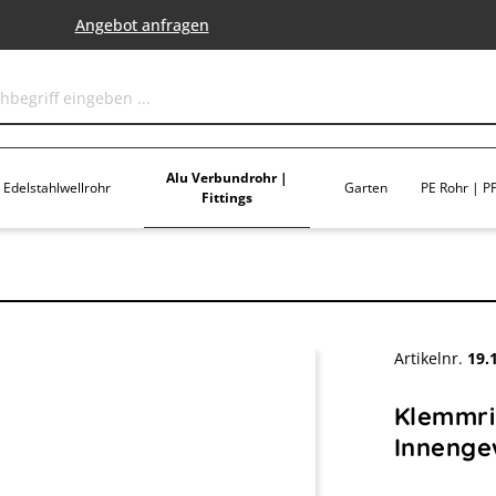
Angebot anfragen
Alu Verbundrohr |
Edelstahlwellrohr
Garten
PE Rohr | PP
Fittings
Artikelnr.
19.
Klemmrin
Innenge