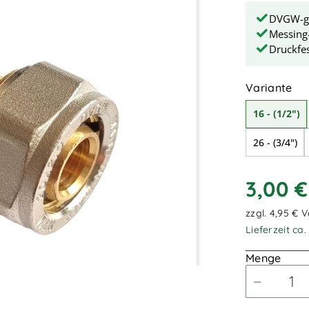
DVGW-gep
Messing
Druckfes
au
Variante
16 - (1/2")
26 - (3/4")
3,00 
zzgl. 4,95 € 
Lieferzeit ca
Menge