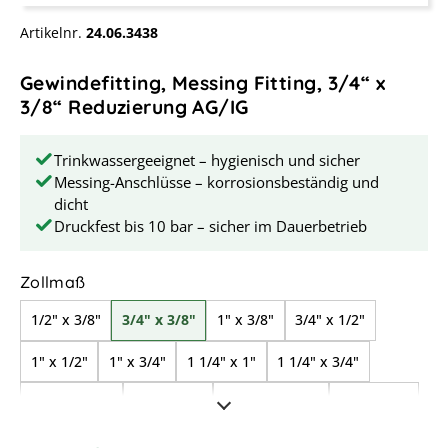
Artikelnr.
24.06.3438
Gewindefitting, Messing Fitting, 3/4“ x
3/8“ Reduzierung AG/IG
Trinkwassergeeignet – hygienisch und sicher
Messing-Anschlüsse – korrosionsbeständig und
dicht
Druckfest bis 10 bar – sicher im Dauerbetrieb
auswählen
Zollmaß
1/2" x 3/8"
3/4" x 3/8"
1" x 3/8"
3/4" x 1/2"
1" x 1/2"
1" x 3/4"
1 1/4" x 1"
1 1/4" x 3/4"
1 1/2" x 3/4"
1 1/2" x 1"
1 1/2" x 1 1/4"
2" x 1 1/4"
2" x 1 1/2"