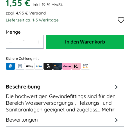
1,55 €
inkl. 19 % MwSt.
zzgl. 4,95 € Versand
Lieferzeit ca. 1-3 Werktage
Menge
In den Warenkorb
Sichere Zahlung mit:
PayPal
Rechnungskauf (für Behörden)
Apple Pay
Banküberweisung (vorab)
Rechnungskauf (Billie)
Kreditkarte
Rechnung oder Ratenkauf (Klarna)
Sofortüberweisung (Klarna)
Amazon Pay
Beschreibung
Die hochwertigen Gewindefittings sind für den
Bereich Wasserversorgungs-, Heizungs- und
Sanitäranlagen geeignet und zugelass…
Mehr
Bewertungen