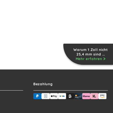
Warum 1 Zoll nicht
25,4 mm sind ...
Mehr erfahren
Bezahlung
PayPal
Rechnungskauf (für Behörden)
Apple Pay
Banküberweisung (vorab)
Rechnungskauf (Billie)
Kreditkarte
Rechnung ode
Sofortüb
Ama