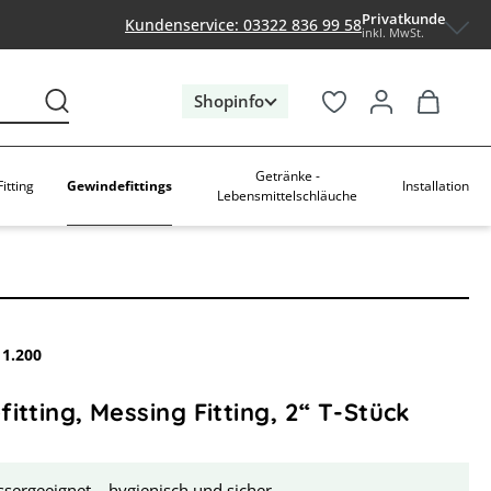
Privatkunde
Kundenservice: 03322 836 99 58
inkl. MwSt.
Shopinfo
Getränke -
Gewindefittings
itting
Installation
Lebensmittelschläuche
11.200
itting, Messing Fitting, 2“ T-Stück
sergeeignet – hygienisch und sicher