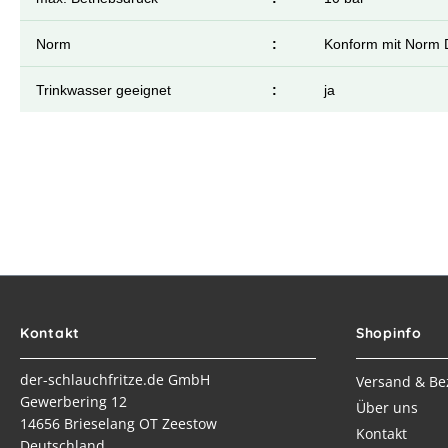
Norm
:
Konform mit Norm 
Trinkwasser geeignet
:
ja
Kontakt
Shopinfo
der-schlauchfritze.de GmbH
Versand & Be
Gewerbering 12
Über uns
14656 Brieselang OT Zeestow
Kontakt
Deutschland