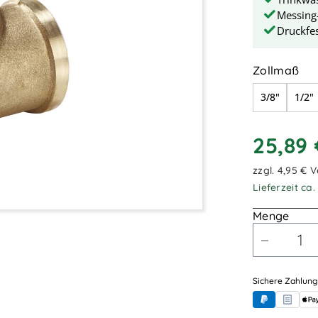
Messing
Druckfes
au
Zollmaß
3/8"
1/2"
25,89
zzgl. 4,95 € 
Lieferzeit ca
Menge
Sichere Zahlung
PayPal
Rechnung
App