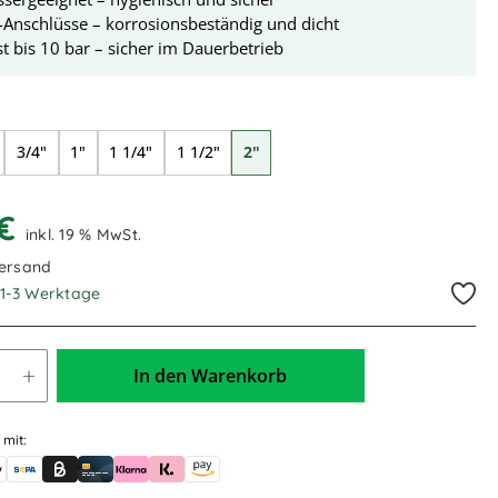
-Anschlüsse – korrosionsbeständig und dicht
t bis 10 bar – sicher im Dauerbetrieb
swählen
3/4"
1"
1 1/4"
1 1/2"
2"
 €
inkl. 19 % MwSt.
Versand
. 1-3 Werktage
In den Warenkorb
 mit:
skauf (für Behörden)
le Pay
Banküberweisung (vorab)
Rechnungskauf (Billie)
Kreditkarte
Rechnung oder Ratenkauf (Klarna)
Sofortüberweisung (Klarna)
Amazon Pay