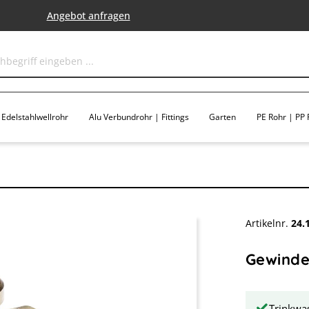
Angebot anfragen
Edelstahlwellrohr
Alu Verbundrohr | Fittings
Garten
PE Rohr | PP F
Artikelnr.
24.
Gewindef
Trinkwas