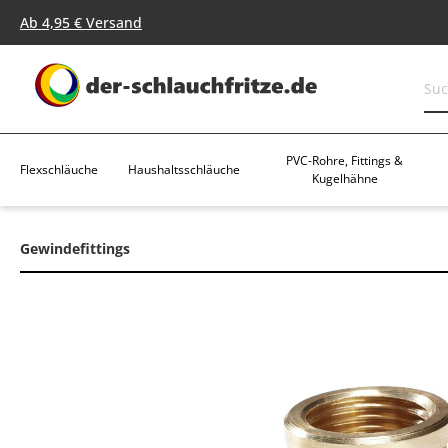
springen
Zur Hauptnavigation springen
Ab 4,95 € Versand
PVC-Rohre, Fittings &
Flexschläuche
Haushaltsschläuche
Kugelhähne
Gewindefittings
Bildergalerie überspringen