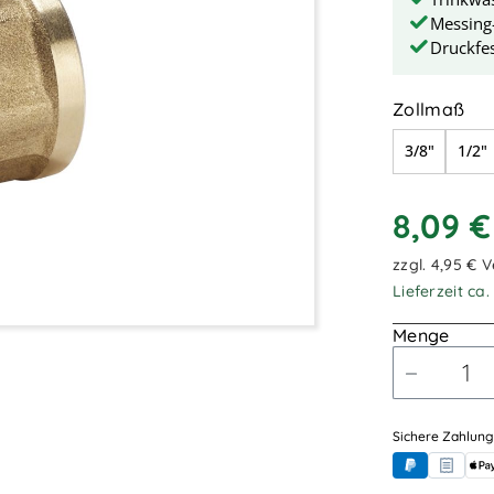
Messing
Druckfes
au
Zollmaß
3/8"
1/2"
8,09 
zzgl. 4,95 € 
Lieferzeit ca
Menge
Sichere Zahlung
PayPal
Rechnung
App