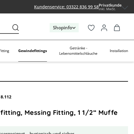
Privatkunde
Kundenservice: 03322 836 99 58
inkl. MwSt.
Shopinfo
Getränke -
Gewindefittings
itting
Installation
Lebensmittelschläuche
18.112
itting, Messing Fitting, 1 1/2“ Muffe
sergeeignet – hygienisch und sicher