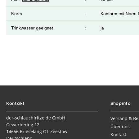
Norm
:
Konform mit Norm 
Trinkwasser geeignet
:
ja
Kontakt
Shopinfo
der-schlauchfritze.de GmbH
Versand & Be
Gewerbering 12
Über uns
14656 Brieselang OT Zeestow
Kontakt
Deutschland