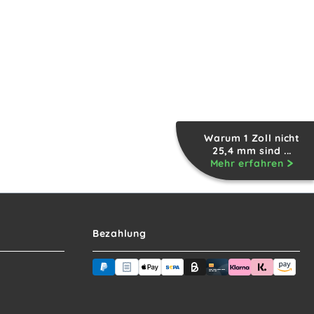
Warum 1 Zoll nicht
25,4 mm sind ...
Mehr erfahren
Bezahlung
PayPal
Rechnungskauf (für Behörden)
Apple Pay
Banküberweisung (vorab)
Rechnungskauf (Billie)
Kreditkarte
Rechnung ode
Sofortüb
Ama