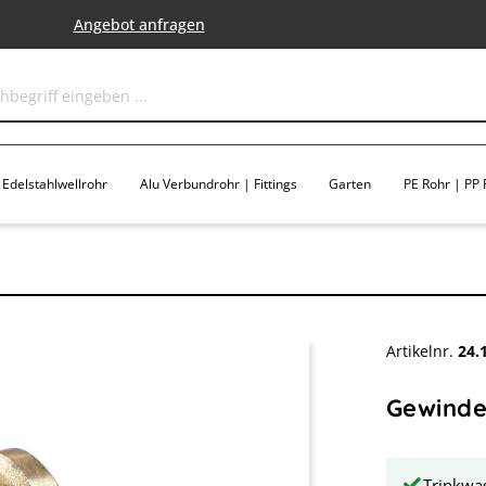
Angebot anfragen
Edelstahlwellrohr
Alu Verbundrohr | Fittings
Garten
PE Rohr | PP F
Artikelnr.
24.
Gewindef
Trinkwas