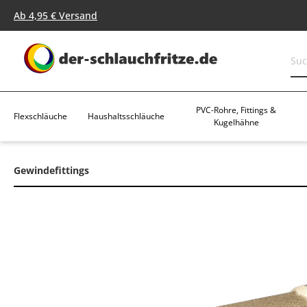
springen
Zur Hauptnavigation springen
Ab 4,95 € Versand
PVC-Rohre, Fittings &
Flexschläuche
Haushaltsschläuche
Kugelhähne
Gewindefittings
Bildergalerie überspringen