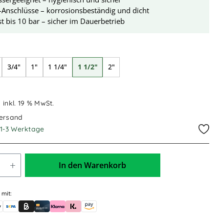
-Anschlüsse – korrosionsbeständig und dicht
t bis 10 bar – sicher im Dauerbetrieb
swählen
3/4"
1"
1 1/4"
1 1/2"
2"
€
inkl. 19 % MwSt.
Versand
. 1-3 Werktage
In den Warenkorb
 mit:
skauf (für Behörden)
le Pay
Banküberweisung (vorab)
Rechnungskauf (Billie)
Kreditkarte
Rechnung oder Ratenkauf (Klarna)
Sofortüberweisung (Klarna)
Amazon Pay