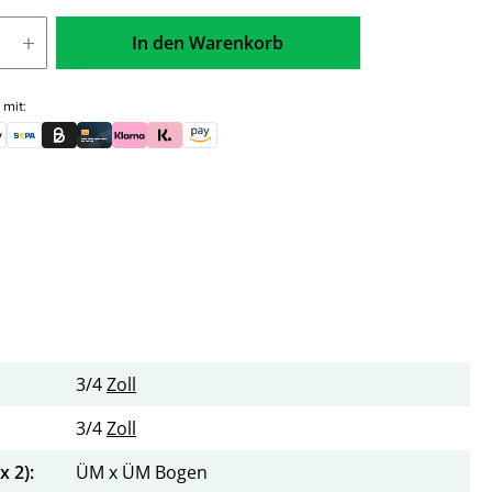
In den Warenkorb
 mit:
skauf (für Behörden)
le Pay
Banküberweisung (vorab)
Rechnungskauf (Billie)
Kreditkarte
Rechnung oder Ratenkauf (Klarna)
Sofortüberweisung (Klarna)
Amazon Pay
3/4
Zoll
3/4
Zoll
 2):
ÜM x ÜM Bogen