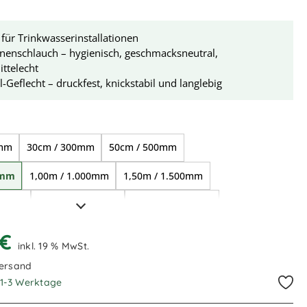
für Trinkwasserinstallationen
nenschlauch – hygienisch, geschmacksneutral,
ttelecht
l-Geflecht – druckfest, knickstabil und langlebig
ählen
0mm
30cm / 300mm
50cm / 500mm
0mm
1,00m / 1.000mm
1,50m / 1.500mm
000mm
2,50m / 2.500mm
3,00m / 3.000mm
000mm
5,00m / 5.000mm
6,00m / 6.000mm
 €
inkl. 19 % MwSt.
000mm
10,00m / 10.000mm
Versand
. 1-3 Werktage