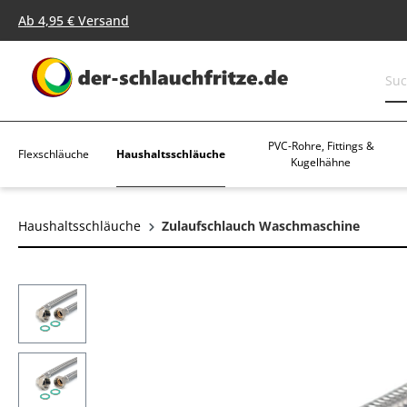
springen
Zur Hauptnavigation springen
Ab 4,95 € Versand
PVC-Rohre, Fittings &
Haushaltsschläuche
Flexschläuche
Kugelhähne
Haushaltsschläuche
Zulaufschlauch Waschmaschine
Bildergalerie überspringen