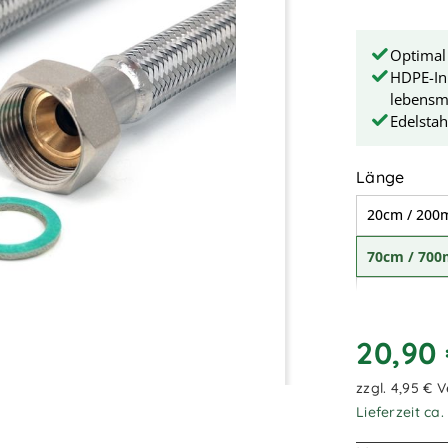
Optimal 
HDPE-In
lebensmi
Edelstah
ausw
Länge
20cm / 20
70cm / 70
2,00m / 2.
4,00m / 4.
20,90
7,00m / 7.
zzgl. 4,95 € 
Lieferzeit ca