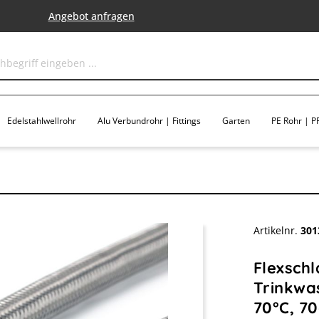
Angebot anfragen
Edelstahlwellrohr
Alu Verbundrohr | Fittings
Garten
PE Rohr | PP
Artikelnr.
301
Flexsch
Trinkwas
70°C, 7