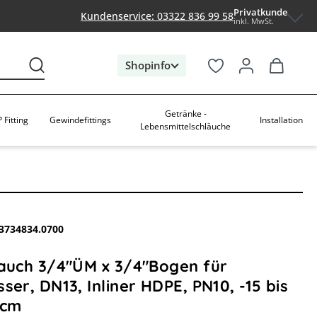
Privatkunde
Kundenservice: 03322 836 99 58
inkl. MwSt.
Shopinfo
Getränke -
 Fitting
Gewindefittings
Installation
Lebensmittelschläuche
3734834.0700
lauch 3/4"ÜM x 3/4"Bogen für
ser, DN13, Inliner HDPE, PN10, -15 bis
0cm