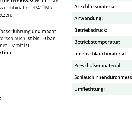
h
für Trinkwasser
höchste
Anschlussmaterial:
lusskombination
3/4"ÜM x
etzen.
Anwendung:
Betriebsdruck:
e Wasserführung und macht
zerschlauch
ist bis 10 bar
Betriebstemperatur:
net. Damit ist
ation
.
Innenschlauchmaterial:
Presshülsenmaterial:
Schlauchinnendurchmess
Umflechtung:
g