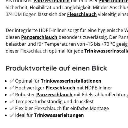
Als robuster
Panzerschlauch
bietet dieser
Flexschlauc
Sicherheit, Flexibilität und Langlebigkeit. Mit der Ansch
3/4"ÜM Bogen
lässt sich der
Flexschlauch
vielseitig eins
Der integrierte HDPE-Inliner sorgt für eine hygienisch
diesen
Panzerschlauch
besonders zuverlässig. Der
Pan
belastbar und für Temperaturen von -15 bis +70 °C geeig
dieser
Flexschlauch
optimal für jede
Trinkwasserinstall
Produktvorteile auf einen Blick
✅ Optimal für
Trinkwasserinstallationen
✅ Hochwertiger
Flexschlauch
mit HDPE-Inliner
✅ Robuster
Panzerschlauch
mit Edelstahlumflechtun
✅ Temperaturbeständig und druckfest
✅ Flexibler
Flexschlauch
für einfache Montage
✅ Ideal für
Trinkwasserleitungen