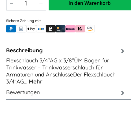
In den Warenkorb
Sichere Zahlung mit:
PayPal
Rechnungskauf (für Behörden)
Apple Pay
Banküberweisung (vorab)
Rechnungskauf (Billie)
Kreditkarte
Rechnung oder Ratenkauf (Klarna)
Sofortüberweisung (Klarna)
Amazon Pay
Beschreibung
Flexschlauch 3/4"AG x 3/8"ÜM Bogen für
Trinkwasser – Trinkwasserschlauch für
Armaturen und AnschlüsseDer Flexschlauch
3/4"AG…
Mehr
Bewertungen