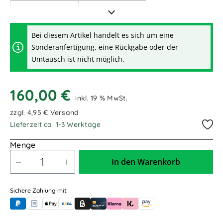
2,00m / 2.000mm
2,50m / 2.500mm
3,00m / 3.000mm
3,20m / 3.200mm
Bei diesem Artikel handelt es sich um eine
Sonderanfertigung, eine Rückgabe oder der
3,50m / 3.500mm
6,00m / 6.000mm
Umtausch ist nicht möglich.
8,00m / 8.000mm
160,00 €
inkl. 19 % MwSt.
zzgl. 4,95 € Versand
Lieferzeit ca. 1-3 Werktage
Menge
In den Warenkorb
Sichere Zahlung mit:
PayPal
Rechnungskauf (für Behörden)
Apple Pay
Banküberweisung (vorab)
Rechnungskauf (Billie)
Kreditkarte
Rechnung oder Ratenkauf (Klarna)
Sofortüberweisung (Klarna)
Amazon Pay