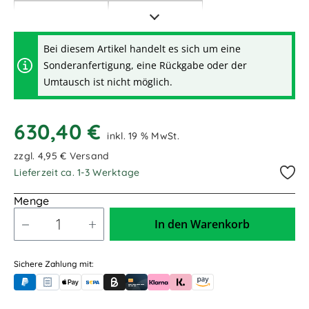
2,00m / 2.000mm
2,50m / 2.500mm
3,00m / 3.000mm
3,20m / 3.200mm
Bei diesem Artikel handelt es sich um eine
Sonderanfertigung, eine Rückgabe oder der
3,50m / 3.500mm
6,00m / 6.000mm
Umtausch ist nicht möglich.
8,00m / 8.000mm
630,40 €
inkl. 19 % MwSt.
zzgl. 4,95 € Versand
Lieferzeit ca. 1-3 Werktage
Menge
In den Warenkorb
Sichere Zahlung mit:
PayPal
Rechnungskauf (für Behörden)
Apple Pay
Banküberweisung (vorab)
Rechnungskauf (Billie)
Kreditkarte
Rechnung oder Ratenkauf (Klarna)
Sofortüberweisung (Klarna)
Amazon Pay