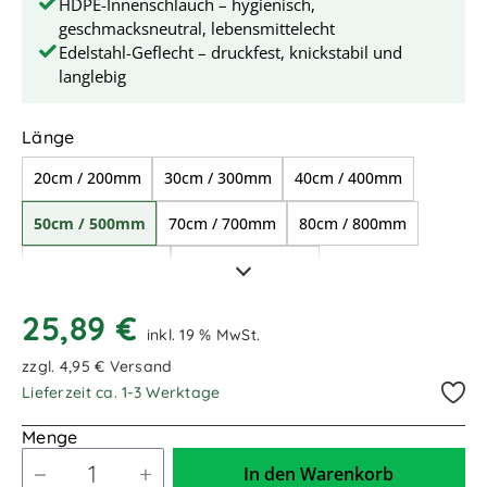
HDPE-Innenschlauch – hygienisch,
geschmacksneutral, lebensmittelecht
Edelstahl-Geflecht – druckfest, knickstabil und
langlebig
auswählen
Länge
20cm / 200mm
30cm / 300mm
40cm / 400mm
50cm / 500mm
70cm / 700mm
80cm / 800mm
1,00m / 1.000mm
1,50m / 1.500mm
2,00m / 2.000mm
12,00m / 12.000mm
25,89 €
inkl. 19 % MwSt.
zzgl. 4,95 € Versand
Lieferzeit ca. 1-3 Werktage
Menge
In den Warenkorb