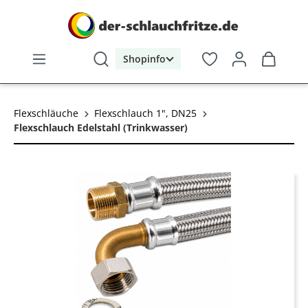
alt springen
Shopinfo
Flexschläuche
Flexschlauch 1", DN25
Flexschlauch Edelstahl (Trinkwasser)
Bildergalerie überspringen