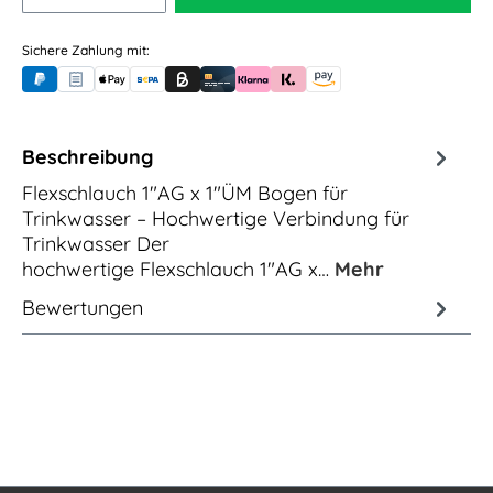
Sichere Zahlung mit:
PayPal
Rechnungskauf (für Behörden)
Apple Pay
Banküberweisung (vorab)
Rechnungskauf (Billie)
Kreditkarte
Rechnung oder Ratenkauf (Klarna)
Sofortüberweisung (Klarna)
Amazon Pay
Beschreibung
Flexschlauch 1"AG x 1"ÜM Bogen für
Trinkwasser – Hochwertige Verbindung für
Trinkwasser Der
hochwertige Flexschlauch 1"AG x…
Mehr
Bewertungen