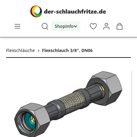
alt springen
Shopinfo
Flexschläuche
Flexschlauch 3/8", DN06
Bildergalerie überspringen