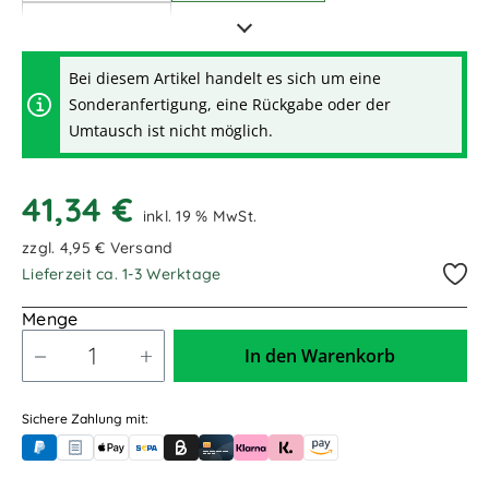
2,00m / 2.000mm
Bei diesem Artikel handelt es sich um eine
Sonderanfertigung, eine Rückgabe oder der
Umtausch ist nicht möglich.
41,34 €
inkl. 19 % MwSt.
zzgl. 4,95 € Versand
Lieferzeit ca. 1-3 Werktage
Menge
In den Warenkorb
Sichere Zahlung mit:
PayPal
Rechnungskauf (für Behörden)
Apple Pay
Banküberweisung (vorab)
Rechnungskauf (Billie)
Kreditkarte
Rechnung oder Ratenkauf (Klarna)
Sofortüberweisung (Klarna)
Amazon Pay