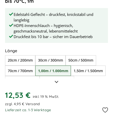
bis 70°C, 1m
Edelstahl-Geflecht – druckfest, knickstabil und
langlebig
HDPE-Innenschlauch – hygienisch,
geschmacksneutral, lebensmittelecht
Druckfest bis 10 bar – sicher im Dauerbetrieb
auswählen
Länge
20cm / 200mm
30cm / 300mm
50cm / 500mm
70cm / 700mm
1,00m / 1.000mm
1,50m / 1.500mm
2,00m / 2.000mm
4,00m / 4.000mm
5,60m / 5.600mm
9,00m / 9.000mm
12,53 €
inkl. 19 % MwSt.
11,00m / 11.000mm
zzgl. 4,95 € Versand
Lieferzeit ca. 1-3 Werktage