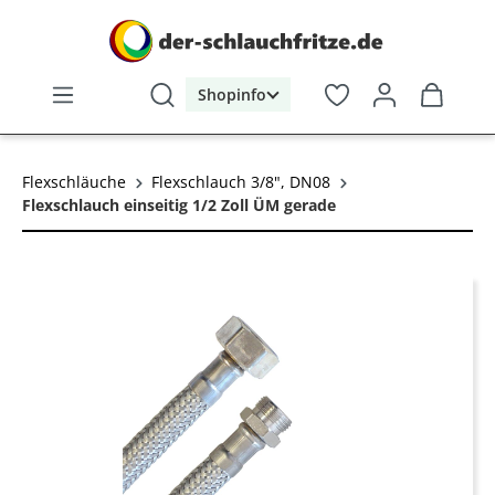
alt springen
Shopinfo
Flexschläuche
Flexschlauch 3/8", DN08
Flexschlauch einseitig 1/2 Zoll ÜM gerade
Bildergalerie überspringen