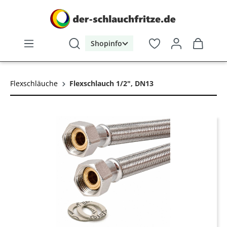
alt springen
Shopinfo
Flexschläuche
Flexschlauch 1/2", DN13
Bildergalerie überspringen