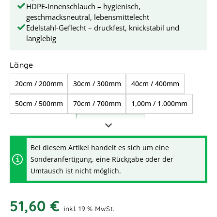
HDPE-Innenschlauch – hygienisch,
geschmacksneutral, lebensmittelecht
Edelstahl-Geflecht – druckfest, knickstabil und
langlebig
auswählen
Länge
20cm / 200mm
30cm / 300mm
40cm / 400mm
50cm / 500mm
70cm / 700mm
1,00m / 1.000mm
1,50m / 1.500mm
1,80m / 1.800mm
2,00m / 2.000mm
2,50m / 2.500mm
Bei diesem Artikel handelt es sich um eine
Sonderanfertigung, eine Rückgabe oder der
3,00m / 3.000mm
4,00m / 4.000mm
Umtausch ist nicht möglich.
4,50m / 4.500mm
5,00m / 5.000mm
51,60 €
6,00m / 6.000mm
7,00m / 7.000mm
inkl. 19 % MwSt.