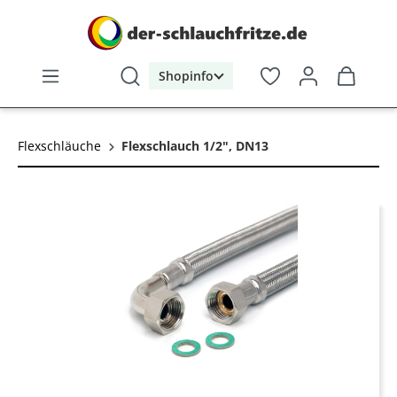
alt springen
Shopinfo
Flexschläuche
Flexschlauch 1/2", DN13
Bildergalerie überspringen