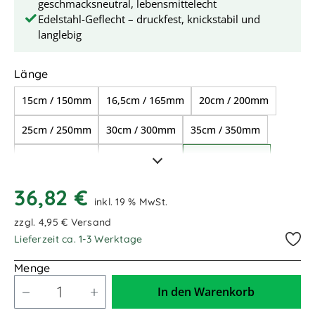
geschmacksneutral, lebensmittelecht
Edelstahl-Geflecht – druckfest, knickstabil und
langlebig
auswählen
Länge
15cm / 150mm
16,5cm / 165mm
20cm / 200mm
25cm / 250mm
30cm / 300mm
35cm / 350mm
40cm / 400mm
50cm / 500mm
60cm / 600mm
70cm / 700mm
80cm / 800mm
90cm / 900mm
36,82 €
inkl. 19 % MwSt.
1,00m / 1.000mm
1,10m / 1.100mm
zzgl. 4,95 € Versand
Lieferzeit ca. 1-3 Werktage
1,20m / 1.200mm
1,30m / 1.300mm
Menge
1,50m / 1.500mm
1,60m / 1.600mm
In den Warenkorb
1,70m / 1.700mm
2,00m / 2.000mm