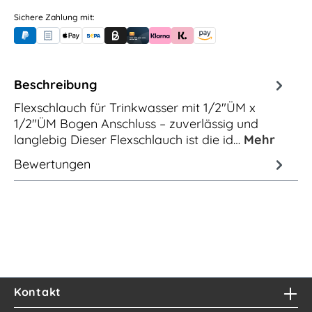
2,30m / 2.300mm
2,50m / 2.500mm
Sichere Zahlung mit:
PayPal
Rechnungskauf (für Behörden)
Apple Pay
Banküberweisung (vorab)
Rechnungskauf (Billie)
Kreditkarte
Rechnung oder Ratenkauf (Klarna)
Sofortüberweisung (Klarna)
Amazon Pay
3,00m / 3.000mm
4,00m / 4.000mm
5,00m / 5.000mm
Beschreibung
Flexschlauch für Trinkwasser mit 1/2"ÜM x
1/2"ÜM Bogen Anschluss – zuverlässig und
langlebig Dieser Flexschlauch ist die id…
Mehr
Bewertungen
Kontakt