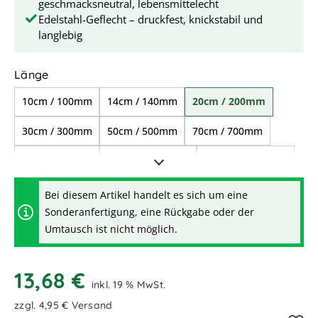
geschmacksneutral, lebensmittelecht
Edelstahl-Geflecht – druckfest, knickstabil und
langlebig
auswählen
Länge
10cm / 100mm
14cm / 140mm
20cm / 200mm
30cm / 300mm
50cm / 500mm
70cm / 700mm
80cm / 800mm
1,00m / 1.000mm
1,20m / 1.200mm
1,50m / 1.500mm
2,00m / 2.000mm
Bei diesem Artikel handelt es sich um eine
Sonderanfertigung, eine Rückgabe oder der
Umtausch ist nicht möglich.
13,68 €
inkl. 19 % MwSt.
zzgl. 4,95 € Versand