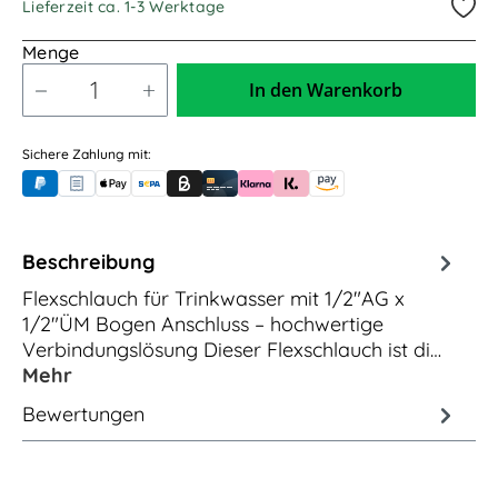
Lieferzeit ca. 1-3 Werktage
Menge
In den Warenkorb
Sichere Zahlung mit:
PayPal
Rechnungskauf (für Behörden)
Apple Pay
Banküberweisung (vorab)
Rechnungskauf (Billie)
Kreditkarte
Rechnung oder Ratenkauf (Klarna)
Sofortüberweisung (Klarna)
Amazon Pay
Beschreibung
Flexschlauch für Trinkwasser mit 1/2"AG x
1/2"ÜM Bogen Anschluss – hochwertige
Verbindungslösung Dieser Flexschlauch ist di…
Mehr
Bewertungen