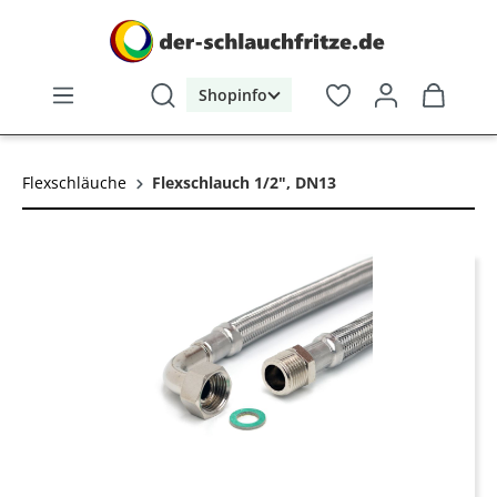
alt springen
Shopinfo
Flexschläuche
Flexschlauch 1/2", DN13
Bildergalerie überspringen