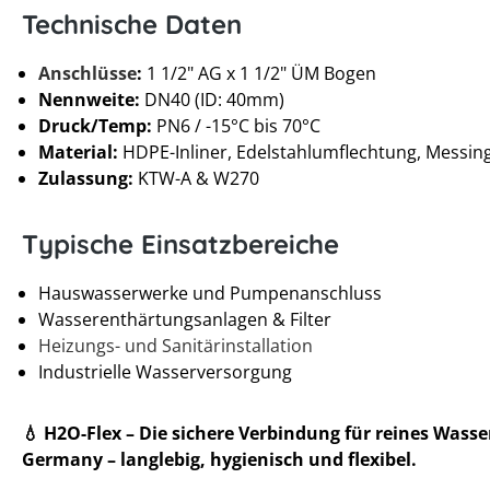
Technische Daten
Anschlüsse
:
1 1/2" AG x 1 1/2" ÜM Bogen
Nennweite:
DN40 (ID: 40mm)
Druck/Temp:
PN6 / -15°C bis 70°C
Material:
HDPE-Inliner, Edelstahlumflechtung, Messin
Zulassung:
KTW-A & W270
Typische Einsatzbereiche
Hauswasserwerke und Pumpenanschluss
Wasserenthärtungsanlagen & Filter
Heizungs- und Sanitärinstallation
Industrielle Wasserversorgung
💧 H2O-Flex – Die sichere Verbindung für reines Wasse
Germany – langlebig, hygienisch und flexibel.