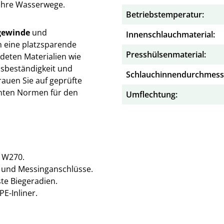
 Ihre Wasserwege.
Betriebstemperatur:
ewinde
und
Innenschlauchmaterial:
h eine platzsparende
Presshülsenmaterial:
deten Materialien wie
sbeständigkeit und
Schlauchinnendurchmess
trauen Sie auf geprüfte
vanten Normen für den
Umflechtung:
d W270.
 und Messinganschlüsse.
ste Biegeradien.
E-Inliner.