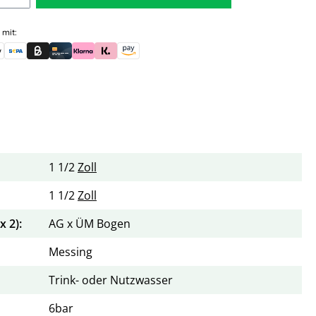
 mit:
skauf (für Behörden)
le Pay
Banküberweisung (vorab)
Rechnungskauf (Billie)
Kreditkarte
Rechnung oder Ratenkauf (Klarna)
Sofortüberweisung (Klarna)
Amazon Pay
1 1/2
Zoll
1 1/2
Zoll
 2):
AG x ÜM Bogen
Messing
Trink- oder Nutzwasser
6bar