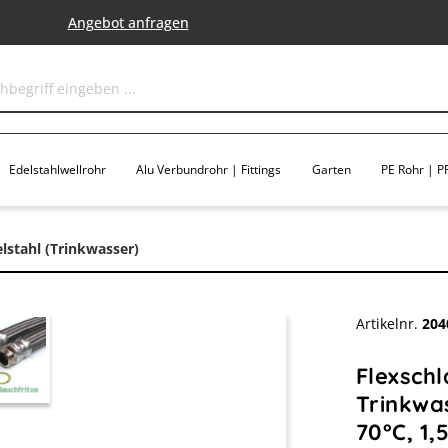
Angebot anfragen
Edelstahlwellrohr
Alu Verbundrohr | Fittings
Garten
PE Rohr | PP
lstahl (Trinkwasser)
Artikelnr.
204
Flexschl
Trinkwas
70°C, 1,