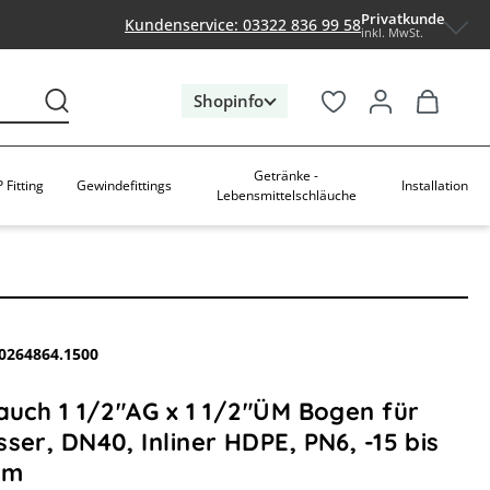
Privatkunde
Kundenservice: 03322 836 99 58
inkl. MwSt.
Shopinfo
Getränke -
 Fitting
Gewindefittings
Installation
Lebensmittelschläuche
0264864.1500
auch 1 1/2"AG x 1 1/2"ÜM Bogen für
ser, DN40, Inliner HDPE, PN6, -15 bis
5m