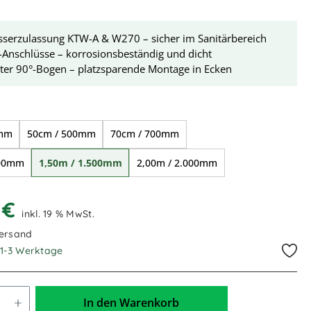
sserzulassung KTW-A & W270 – sicher im Sanitärbereich
-Anschlüsse – korrosionsbeständig und dicht
rter 90°-Bogen – platzsparende Montage in Ecken
ählen
0mm
50cm / 500mm
70cm / 700mm
000mm
1,50m / 1.500mm
2,00m / 2.000mm
0 €
inkl. 19 % MwSt.
Versand
. 1-3 Werktage
In den Warenkorb