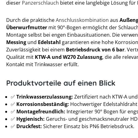
dieser
Panzerschlauch
bietet eine langlebige Lösung für
Durch die praktische
Anschlusskombination
aus
Außeng
Überwurfmutter
mit 90°-Bogen ermöglicht der Schlauc
Montage selbst bei engen Einbausituationen. Die verwen
Messing
und
Edelstahl
garantieren eine hohe Korrosion
Zuverlässigkeit bei einem
Betriebsdruck von 6 bar
. Ver
Qualität mit
KTW-A und W270 Zulassung
, die alle rele
Kontakt mit Trinkwasser erfüllt.
Produktvorteile auf einen Blick
✅
Trinkwasserzulassung:
Zertifiziert nach KTW-A un
✅
Korrosionsbeständig:
Hochwertiger Edelstahldraht
✅
Montagefreundlich:
Integrierter 90° Bogen für eng
✅
Hygienisch:
Geruchs- und geschmacksneutraler HDP
✅
Druckfest:
Sicherer Einsatz bis PN6 Betriebsdruck.