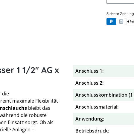
Sichere Zahlung
PayPal
Rechnung
App
ser 1 1/2" AG x
Anschluss 1:
Anschluss 2:
 die
Anschlusskombination (1 x
reint maximale Flexibilität
Anschlussmaterial:
nschlauchs
bleibt das
 während die robuste
Anwendung:
chen Einsatz sorgt. Ob als
rielle Anlagen –
Betriebsdruck: