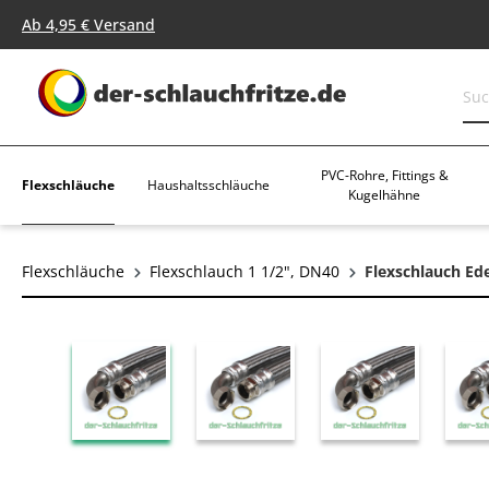
springen
Zur Hauptnavigation springen
Ab 4,95 € Versand
PVC-Rohre, Fittings &
Flexschläuche
Haushaltsschläuche
Kugelhähne
Flexschläuche
Flexschlauch 1 1/2", DN40
Flexschlauch Ede
Bildergalerie überspringen