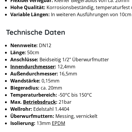
Flexibel verlegbar:
Kleiner Biegeradius von ca. 20mm
Hohe Qualität:
Korrosionsbeständig, temperaturfest 
Variable Längen:
In weiteren Ausführungen von 10cm b
Technische Daten
Nennweite:
DN12
Länge:
50cm
Anschlüsse:
Beidseitig 1/2" Überwurfmutter
Innendurchmesser
:
12,4mm
Außendurchmesser:
16,5mm
Wandstärke:
0,15mm
Biegeradius:
ca. 20mm
Temperaturbereich:
-50°C bis 150°C
Max.
Betriebsdruck
:
21bar
Wellrohr:
Edelstahl 1.4404
Überwurfmuttern:
Messing, vernickelt
Isolierung:
13mm
EPDM