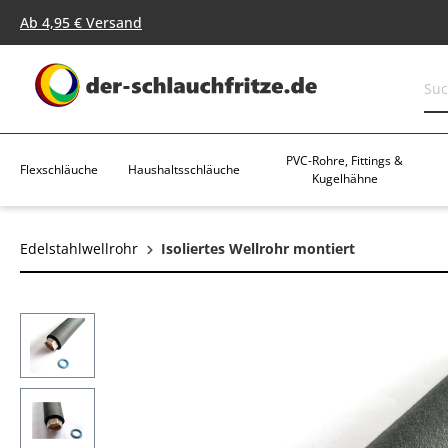
springen
Zur Hauptnavigation springen
Ab 4,95 € Versand
PVC-Rohre, Fittings &
Flexschläuche
Haushaltsschläuche
Kugelhähne
Edelstahlwellrohr
Isoliertes Wellrohr montiert
Bildergalerie überspringen