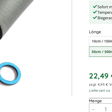
Sofort m
Temperat
Biegera
ausw
Länge
10cm / 10
50cm / 50
1,00m / 1.
1,70m / 1.
22,49
zzgl. 4,95 € 
Lieferzeit ca
Menge