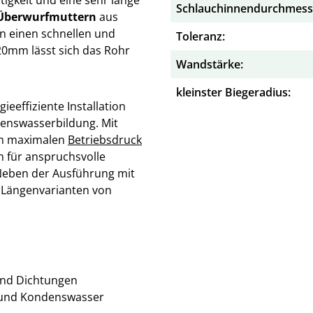
Schlauchinnendurchmess
 Überwurfmuttern
aus
n einen schnellen und
Toleranz:
20mm lässt sich das Rohr
Wandstärke:
kleinster Biegeradius:
ieeffiziente Installation
enswasserbildung. Mit
em maximalen
Betriebsdruck
 für anspruchsvolle
eben der Ausführung mit
n Längenvarianten von
und Dichtungen
 und Kondenswasser