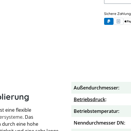
Sichere Zahlung
PayPal
Rechnung
App
Außendurchmesser:
lierung
Betriebsdruck
:
t eine flexible
Betriebstemperatur:
sersysteme
. Das
Nenndurchmesser DN:
h durch eine hohe
igkeit und eine sehr lange