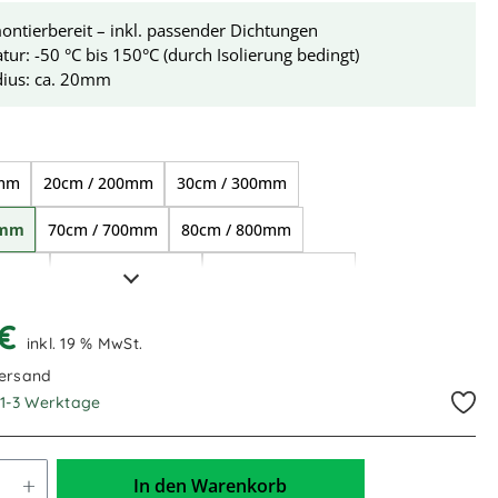
ontierbereit – inkl. passender Dichtungen
ur: -50 °C bis 150°C (durch Isolierung bedingt)
dius: ca. 20mm
ählen
0mm
20cm / 200mm
30cm / 300mm
0mm
70cm / 700mm
80cm / 800mm
000mm
1,20m / 1.200mm
1,50m / 1.500mm
700mm
2,00m / 2.000mm
 €
inkl. 19 % MwSt.
Versand
. 1-3 Werktage
In den Warenkorb