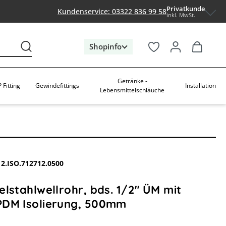
Privatkunde
Kundenservice: 03322 836 99 58
inkl. MwSt.
Shopinfo
Getränke -
 Fitting
Gewindefittings
Installation
Lebensmittelschläuche
12.ISO.712712.0500
lstahlwellrohr, bds. 1/2" ÜM mit
DM Isolierung, 500mm