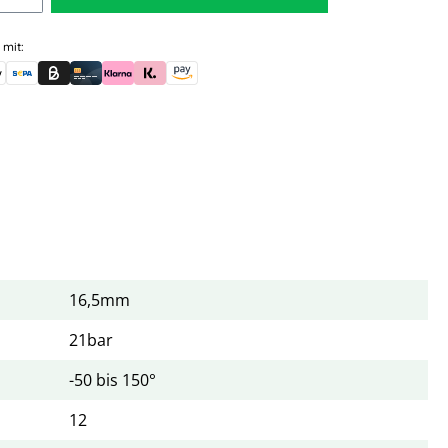
 mit:
skauf (für Behörden)
le Pay
Banküberweisung (vorab)
Rechnungskauf (Billie)
Kreditkarte
Rechnung oder Ratenkauf (Klarna)
Sofortüberweisung (Klarna)
Amazon Pay
16,5mm
21bar
-50 bis 150°
12