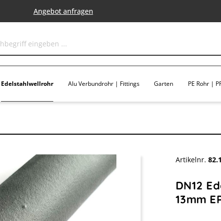
Angebot anfragen
Edelstahlwellrohr
Alu Verbundrohr | Fittings
Garten
PE Rohr | PP
Artikelnr.
82.
DN12 Ede
13mm EP