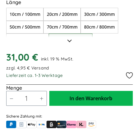
auswählen
Länge
DN32/ für 1 1/2" Anschlüsse
10cm / 100mm
20cm / 200mm
30cm / 300mm
50cm / 500mm
70cm / 700mm
80cm / 800mm
1,00m / 1.000mm
1,20m / 1.200mm
1,50m / 1.500mm
1,70m / 1.700mm
31,00 €
inkl. 19 % MwSt.
2,00m / 2.000mm
zzgl. 4,95 € Versand
Lieferzeit ca. 1-3 Werktage
Menge
In den Warenkorb
Sichere Zahlung mit:
PayPal
Rechnungskauf (für Behörden)
Apple Pay
Banküberweisung (vorab)
Rechnungskauf (Billie)
Kreditkarte
Rechnung oder Ratenkauf (Klarna)
Sofortüberweisung (Klarna)
Amazon Pay