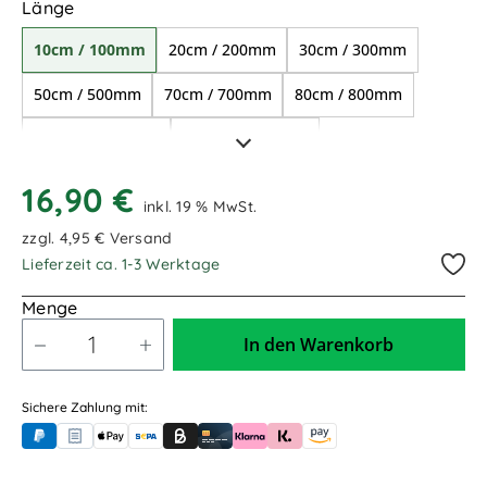
auswählen
Länge
DN32/ für 1 1/2" Anschlüsse
10cm / 100mm
20cm / 200mm
30cm / 300mm
50cm / 500mm
70cm / 700mm
80cm / 800mm
1,00m / 1.000mm
1,20m / 1.200mm
1,50m / 1.500mm
1,70m / 1.700mm
16,90 €
inkl. 19 % MwSt.
2,00m / 2.000mm
zzgl. 4,95 € Versand
Lieferzeit ca. 1-3 Werktage
Menge
In den Warenkorb
Sichere Zahlung mit:
PayPal
Rechnungskauf (für Behörden)
Apple Pay
Banküberweisung (vorab)
Rechnungskauf (Billie)
Kreditkarte
Rechnung oder Ratenkauf (Klarna)
Sofortüberweisung (Klarna)
Amazon Pay