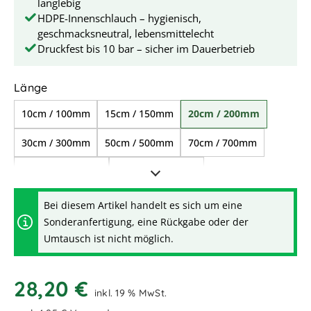
langlebig
HDPE-Innenschlauch – hygienisch,
geschmacksneutral, lebensmittelecht
Druckfest bis 10 bar – sicher im Dauerbetrieb
auswählen
Länge
10cm / 100mm
15cm / 150mm
20cm / 200mm
30cm / 300mm
50cm / 500mm
70cm / 700mm
1,00m / 1.000mm
1,50m / 1.500mm
2,00m / 2.000mm
2,50m / 2.500mm
Bei diesem Artikel handelt es sich um eine
Sonderanfertigung, eine Rückgabe oder der
3,00m / 3.000mm
Umtausch ist nicht möglich.
28,20 €
inkl. 19 % MwSt.