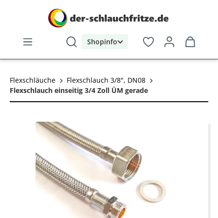
alt springen
Shopinfo
Flexschläuche
Flexschlauch 3/8", DN08
Flexschlauch einseitig 3/4 Zoll ÜM gerade
Bildergalerie überspringen