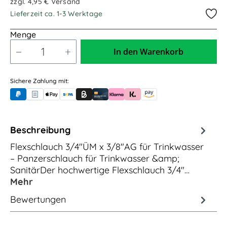
zzgl. 4,95 € Versand
Lieferzeit ca. 1-3 Werktage
Menge
In den Warenkorb
Sichere Zahlung mit:
PayPal
Rechnungskauf (für Behörden)
Apple Pay
Banküberweisung (vorab)
Rechnungskauf (Billie)
Kreditkarte
Rechnung oder Ratenkauf (Klarna)
Sofortüberweisung (Klarna)
Amazon Pay
Beschreibung
Flexschlauch 3/4"ÜM x 3/8"AG für Trinkwasser
– Panzerschlauch für Trinkwasser &amp;
SanitärDer hochwertige Flexschlauch 3/4"…
Mehr
Bewertungen