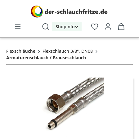
alt springen
Shopinfo
Flexschläuche
Flexschlauch 3/8", DN08
Armaturenschlauch / Brauseschlauch
Bildergalerie überspringen