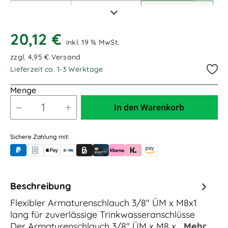
75cm / 750mm
1,00m / 1.000mm
1,50m / 1.500mm
2,00m / 2.000mm
20,12 €
inkl. 19 % MwSt.
zzgl. 4,95 € Versand
Lieferzeit ca. 1-3 Werktage
Menge
In den Warenkorb
Sichere Zahlung mit:
PayPal
Rechnungskauf (für Behörden)
Apple Pay
Banküberweisung (vorab)
Rechnungskauf (Billie)
Kreditkarte
Rechnung oder Ratenkauf (Klarna)
Sofortüberweisung (Klarna)
Amazon Pay
Beschreibung
Flexibler Armaturenschlauch 3/8" ÜM x M8x1
lang für zuverlässige Trinkwasseranschlüsse
Der Armaturenschlauch 3/8" ÜM x M8 x…
Mehr