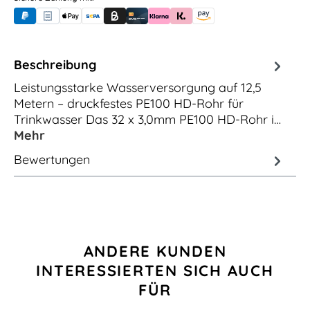
PayPal
Rechnungskauf (für Behörden)
Apple Pay
Banküberweisung (vorab)
Rechnungskauf (Billie)
Kreditkarte
Rechnung oder Ratenkauf (Klarna)
Sofortüberweisung (Klarna)
Amazon Pay
Beschreibung
Leistungsstarke Wasserversorgung auf 12,5
Metern – druckfestes PE100 HD-Rohr für
Trinkwasser Das 32 x 3,0mm PE100 HD-Rohr i…
Mehr
Bewertungen
Produktgalerie überspringen
ANDERE KUNDEN
INTERESSIERTEN SICH AUCH
FÜR