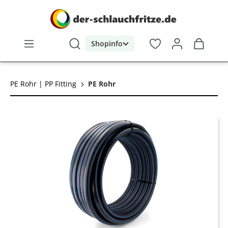
alt springen
Shopinfo
PE Rohr | PP Fitting
PE Rohr
Bildergalerie überspringen