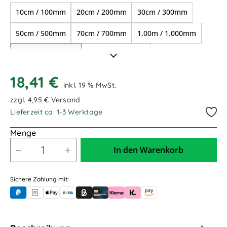
10cm / 100mm
20cm / 200mm
30cm / 300mm
50cm / 500mm
70cm / 700mm
1,00m / 1.000mm
1,50m / 1.500mm
2,00m / 2.000mm
2,50m / 2.500mm
3,00m / 3.000mm
18,41 €
inkl. 19 % MwSt.
4,00m / 4.000mm
5,00m / 5.000mm
zzgl. 4,95 € Versand
Lieferzeit ca. 1-3 Werktage
9,00m / 9.000mm
Menge
In den Warenkorb
Sichere Zahlung mit:
PayPal
Rechnungskauf (für Behörden)
Apple Pay
Banküberweisung (vorab)
Rechnungskauf (Billie)
Kreditkarte
Rechnung oder Ratenkauf (Klarna)
Sofortüberweisung (Klarna)
Amazon Pay