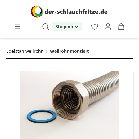
alt springen
Shopinfo
Edelstahlwellrohr
Wellrohr montiert
Bildergalerie überspringen