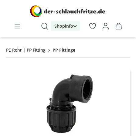
alt springen
Shopinfo
PE Rohr | PP Fitting
PP Fittinge
Bildergalerie überspringen