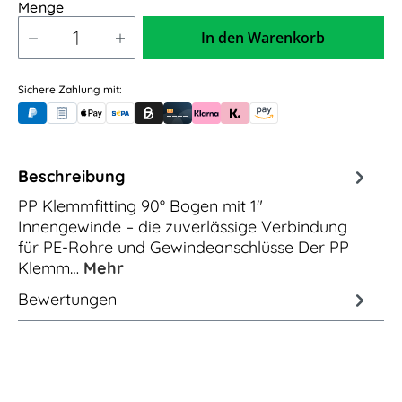
Menge
In den Warenkorb
Sichere Zahlung mit:
PayPal
Rechnungskauf (für Behörden)
Apple Pay
Banküberweisung (vorab)
Rechnungskauf (Billie)
Kreditkarte
Rechnung oder Ratenkauf (Klarna)
Sofortüberweisung (Klarna)
Amazon Pay
Beschreibung
PP Klemmfitting 90° Bogen mit 1"
Innengewinde – die zuverlässige Verbindung
für PE-Rohre und Gewindeanschlüsse Der PP
Klemm…
Mehr
Bewertungen