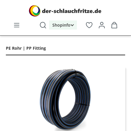
alt springen
Shopinfo
PE Rohr | PP Fitting
Bildergalerie überspringen