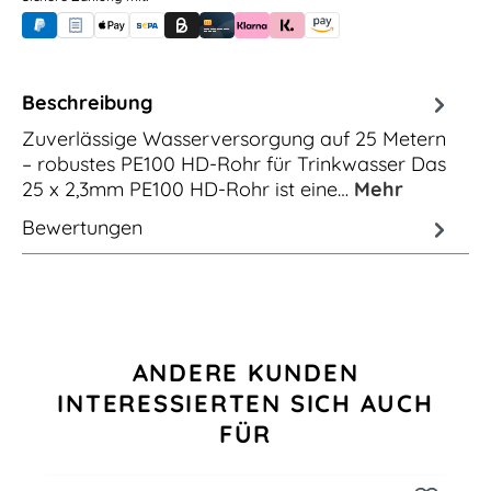
PayPal
Rechnungskauf (für Behörden)
Apple Pay
Banküberweisung (vorab)
Rechnungskauf (Billie)
Kreditkarte
Rechnung oder Ratenkauf (Klarna)
Sofortüberweisung (Klarna)
Amazon Pay
Beschreibung
Zuverlässige Wasserversorgung auf 25 Metern
– robustes PE100 HD-Rohr für Trinkwasser Das
25 x 2,3mm PE100 HD-Rohr ist eine…
Mehr
Bewertungen
Produktgalerie überspringen
ANDERE KUNDEN
INTERESSIERTEN SICH AUCH
FÜR