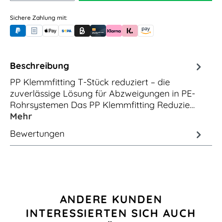
Sichere Zahlung mit:
PayPal
Rechnungskauf (für Behörden)
Apple Pay
Banküberweisung (vorab)
Rechnungskauf (Billie)
Kreditkarte
Rechnung oder Ratenkauf (Klarna)
Sofortüberweisung (Klarna)
Amazon Pay
Beschreibung
PP Klemmfitting T-Stück reduziert – die
zuverlässige Lösung für Abzweigungen in PE-
Rohrsystemen Das PP Klemmfitting Reduzie…
Mehr
Bewertungen
Produktgalerie überspringen
ANDERE KUNDEN
INTERESSIERTEN SICH AUCH