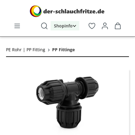
alt springen
Shopinfo
PE Rohr | PP Fitting
PP Fittinge
Bildergalerie überspringen