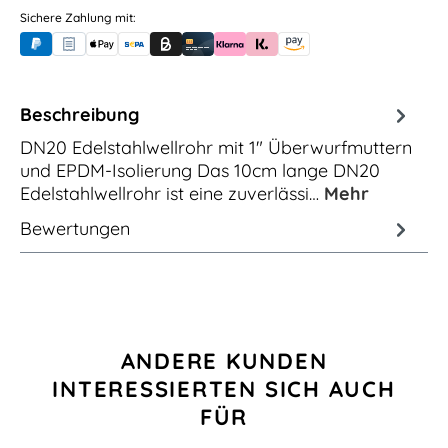
Sichere Zahlung mit:
PayPal
Rechnungskauf (für Behörden)
Apple Pay
Banküberweisung (vorab)
Rechnungskauf (Billie)
Kreditkarte
Rechnung oder Ratenkauf (Klarna)
Sofortüberweisung (Klarna)
Amazon Pay
Beschreibung
DN20 Edelstahlwellrohr mit 1" Überwurfmuttern
und EPDM-Isolierung Das 10cm lange DN20
Edelstahlwellrohr ist eine zuverlässi…
Mehr
Bewertungen
Produktgalerie überspringen
ANDERE KUNDEN
INTERESSIERTEN SICH AUCH
FÜR