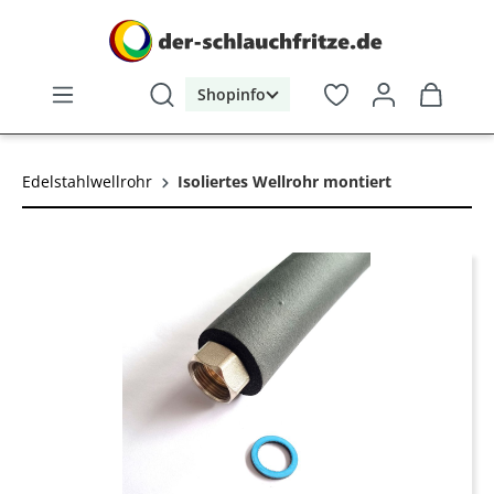
alt springen
Shopinfo
Edelstahlwellrohr
Isoliertes Wellrohr montiert
Bildergalerie überspringen