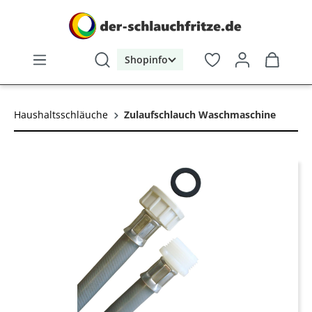
alt springen
Shopinfo
Haushaltsschläuche
Zulaufschlauch Waschmaschine
Bildergalerie überspringen