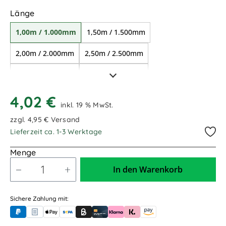
auswählen
Länge
1,00m / 1.000mm
1,50m / 1.500mm
2,00m / 2.000mm
2,50m / 2.500mm
3,00m / 3.000mm
3,50m / 3.500mm
4,00m / 4.000mm
4,50m / 4.500mm
4,02 €
inkl. 19 % MwSt.
5,00m / 5.000mm
6,00m / 6.000mm
zzgl. 4,95 € Versand
Lieferzeit ca. 1-3 Werktage
7,00m / 7.000mm
8,00m / 8.000mm
Menge
9,00m / 9.000mm
10,00m / 10.000mm
In den Warenkorb
13,00m / 13.000mm
Sichere Zahlung mit:
PayPal
Rechnungskauf (für Behörden)
Apple Pay
Banküberweisung (vorab)
Rechnungskauf (Billie)
Kreditkarte
Rechnung oder Ratenkauf (Klarna)
Sofortüberweisung (Klarna)
Amazon Pay