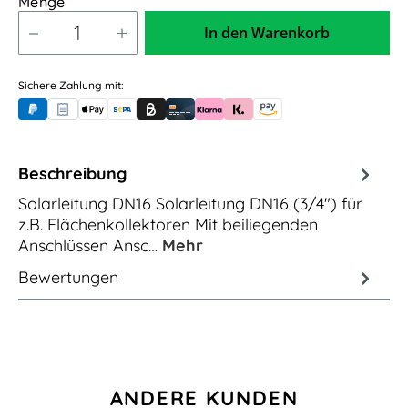
Menge
In den Warenkorb
Sichere Zahlung mit:
PayPal
Rechnungskauf (für Behörden)
Apple Pay
Banküberweisung (vorab)
Rechnungskauf (Billie)
Kreditkarte
Rechnung oder Ratenkauf (Klarna)
Sofortüberweisung (Klarna)
Amazon Pay
Beschreibung
Solarleitung DN16 Solarleitung DN16 (3/4") für
z.B. Flächenkollektoren Mit beiliegenden
Anschlüssen Ansc…
Mehr
Bewertungen
Produktgalerie überspringen
ANDERE KUNDEN