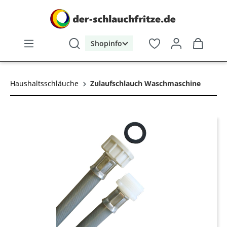
alt springen
Shopinfo
Haushaltsschläuche
Zulaufschlauch Waschmaschine
Bildergalerie überspringen