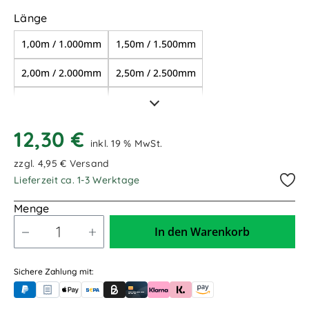
auswählen
Länge
1,00m / 1.000mm
1,50m / 1.500mm
2,00m / 2.000mm
2,50m / 2.500mm
3,00m / 3.000mm
3,50m / 3.500mm
4,00m / 4.000mm
4,50m / 4.500mm
12,30 €
inkl. 19 % MwSt.
5,00m / 5.000mm
6,00m / 6.000mm
zzgl. 4,95 € Versand
Lieferzeit ca. 1-3 Werktage
7,00m / 7.000mm
8,00m / 8.000mm
Menge
9,00m / 9.000mm
10,00m / 10.000mm
In den Warenkorb
13,00m / 13.000mm
Sichere Zahlung mit:
PayPal
Rechnungskauf (für Behörden)
Apple Pay
Banküberweisung (vorab)
Rechnungskauf (Billie)
Kreditkarte
Rechnung oder Ratenkauf (Klarna)
Sofortüberweisung (Klarna)
Amazon Pay