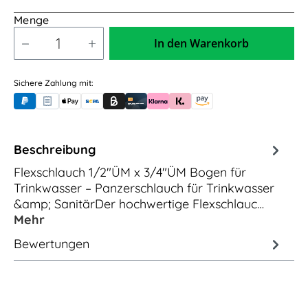
Menge
In den Warenkorb
Sichere Zahlung mit:
PayPal
Rechnungskauf (für Behörden)
Apple Pay
Banküberweisung (vorab)
Rechnungskauf (Billie)
Kreditkarte
Rechnung oder Ratenkauf (Klarna)
Sofortüberweisung (Klarna)
Amazon Pay
Beschreibung
Flexschlauch 1/2"ÜM x 3/4"ÜM Bogen für
Trinkwasser – Panzerschlauch für Trinkwasser
&amp; SanitärDer hochwertige Flexschlauc…
Mehr
Bewertungen