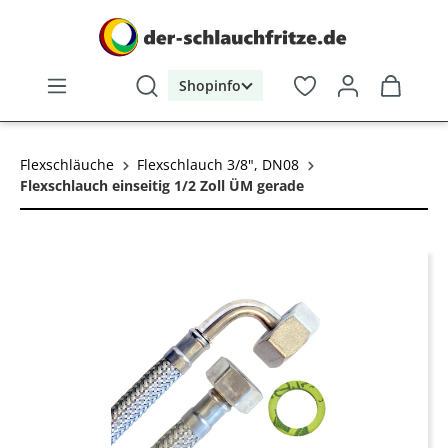
alt springen
Shopinfo
Flexschläuche
Flexschlauch 3/8", DN08
Flexschlauch einseitig 1/2 Zoll ÜM gerade
Bildergalerie überspringen