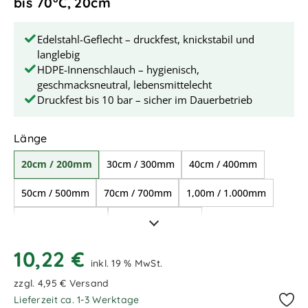
bis 70°C, 20cm
Edelstahl-Geflecht – druckfest, knickstabil und
langlebig
HDPE-Innenschlauch – hygienisch,
geschmacksneutral, lebensmittelecht
Druckfest bis 10 bar – sicher im Dauerbetrieb
auswählen
Länge
20cm / 200mm
30cm / 300mm
40cm / 400mm
50cm / 500mm
70cm / 700mm
1,00m / 1.000mm
1,50m / 1.500mm
2,00m / 2.000mm
4,00m / 4.000mm
10,22 €
inkl. 19 % MwSt.
zzgl. 4,95 € Versand
Lieferzeit ca. 1-3 Werktage