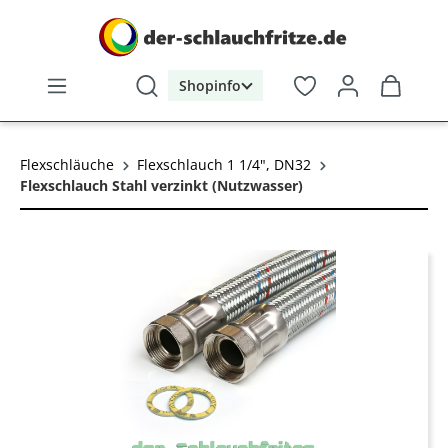
alt springen
Shopinfo
Flexschläuche
Flexschlauch 1 1/4", DN32
Flexschlauch Stahl verzinkt (Nutzwasser)
Bildergalerie überspringen