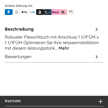
Sichere Zahlung mit:
PayPal
Rechnungskauf (für Behörden)
Apple Pay
Banküberweisung (vorab)
Rechnungskauf (Billie)
Kreditkarte
Rechnung oder Ratenkauf (Klarna)
Sofortüberweisung (Klarna)
Amazon Pay
Beschreibung
Robuster Flexschlauch mit Anschluss 1 1/4"ÜM x
1 1/4"ÜM Optimieren Sie Ihre Wasserinstallation
mit diesem leistungsstark…
Mehr
Bewertungen
Kontakt