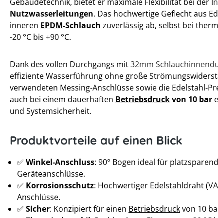
Gebäudetechnik, bietet er maximale Flexibilität bei der
I
Nutzwasserleitungen
. Das hochwertige Geflecht aus Ed
inneren
EPDM
-Schlauch
zuverlässig ab, selbst bei the
-20 °C bis +90 °C.
Dank des vollen Durchgangs mit
32mm Schlauchinnend
effiziente Wasserführung ohne große Strömungswiderst
verwendeten Messing-Anschlüsse sowie die Edelstahl-Pr
auch bei einem dauerhaften
Betriebsdruck
von 10 bar
e
und Systemsicherheit.
Produktvorteile auf einen Blick
✅
Winkel-Anschluss
: 90° Bogen ideal für platzspare
Geräteanschlüsse.
✅
Korrosionsschutz
: Hochwertiger Edelstahldraht (V
Anschlüsse.
✅
Sicher
: Konzipiert für einen
Betriebsdruck
von 10 ba