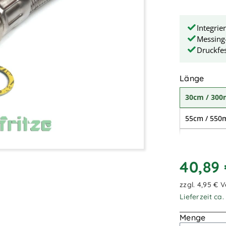
Integrie
Messing
Druckfes
ausw
Länge
30cm / 30
55cm / 55
1,50m / 1.
3,20m / 3.
40,89
zzgl. 4,95 € 
Lieferzeit ca
Menge