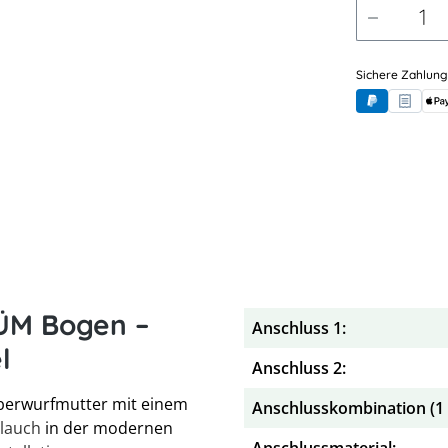
Sichere Zahlung
PayPal
Rechnung
App
 ÜM Bogen –
Anschluss 1:
l
Anschluss 2:
berwurfmutter mit einem
Anschlusskombination (1 x
hlauch
in der modernen
Anschlussmaterial: