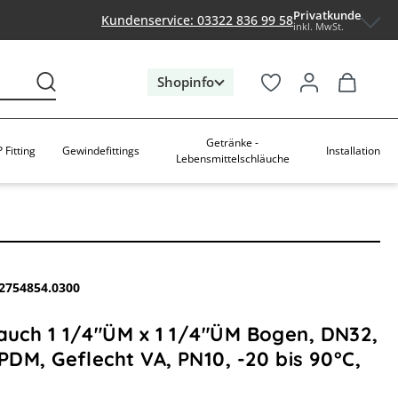
Privatkunde
Kundenservice: 03322 836 99 58
inkl. MwSt.
Shopinfo
Getränke -
 Fitting
Gewindefittings
Installation
Lebensmittelschläuche
2754854.0300
lauch 1 1/4"ÜM x 1 1/4"ÜM Bogen, DN32,
EPDM, Geflecht VA, PN10, -20 bis 90°C,