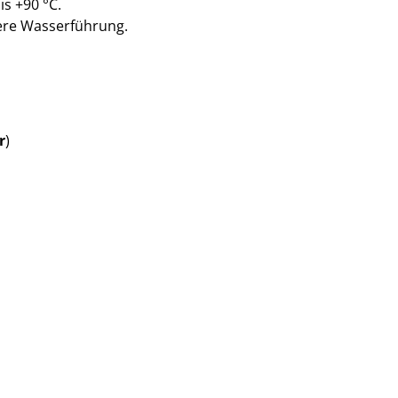
is +90 °C.
ere Wasserführung.
r
)