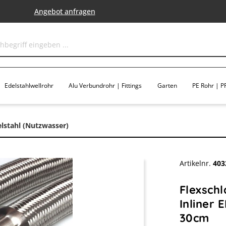
Angebot anfragen
Edelstahlwellrohr
Alu Verbundrohr | Fittings
Garten
PE Rohr | PP
elstahl (Nutzwasser)
Artikelnr.
403
Flexsch
Inliner 
30cm