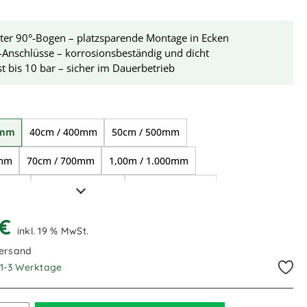
rter 90°-Bogen – platzsparende Montage in Ecken
-Anschlüsse – korrosionsbeständig und dicht
t bis 10 bar – sicher im Dauerbetrieb
ählen
0mm
40cm / 400mm
50cm / 500mm
0mm
70cm / 700mm
1,00m / 1.000mm
500mm
2,00m / 2.000mm
2,70m / 2700mm
200mm
 €
inkl. 19 % MwSt.
Versand
. 1-3 Werktage