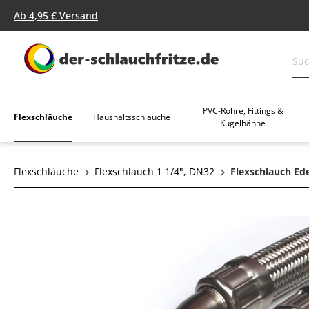
springen
Zur Hauptnavigation springen
Ab 4,95 € Versand
PVC-Rohre, Fittings &
Flexschläuche
Haushaltsschläuche
Kugelhähne
Flexschläuche
Flexschlauch 1 1/4", DN32
Flexschlauch Ed
Bildergalerie überspringen