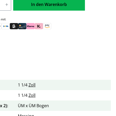
In den Warenkorb
 mit:
skauf (für Behörden)
le Pay
Banküberweisung (vorab)
Rechnungskauf (Billie)
Kreditkarte
Rechnung oder Ratenkauf (Klarna)
Sofortüberweisung (Klarna)
Amazon Pay
1 1/4
Zoll
1 1/4
Zoll
 2):
ÜM x ÜM Bogen
Messing