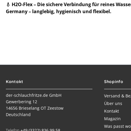
💧 H2O-Flex – Die sichere Verbindung für reines Wasse
Germany – langlebig, hygienisch und flexibel.
Kontakt
Shopinfo
der-schlauchfritze.de GmbH
Versand & Be
Gewerbering 12
Über uns
14656 Brieselang OT Zeestow
Kontakt
Deutschland
Magazin
Was passt wo
Telefon
+49 (3322) 836 99 58