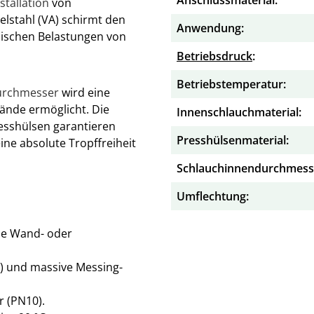
nstallation
von
elstahl (VA) schirmt den
Anwendung:
rmischen Belastungen von
Betriebsdruck
:
Betriebstemperatur:
urchmesser
wird eine
ände ermöglicht. Die
Innenschlauchmaterial:
esshülsen garantieren
Presshülsenmaterial:
ine absolute Tropffreiheit
Schlauchinnendurchmess
Umflechtung:
nde Wand- oder
A) und massive Messing-
r (PN10).