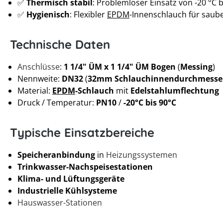
✅
Thermisch stabil
: Problemloser Einsatz von -20 °C b
✅
Hygienisch
: Flexibler
EPDM
-Innenschlauch für saub
Technische Daten
Anschlüsse
:
1 1/4" ÜM x 1 1/4" ÜM Bogen
(
Messing
)
Nennweite:
DN32
(
32mm Schlauchinnendurchmesse
Material:
EPDM
-Schlauch
mit
Edelstahlumflechtung
Druck / Temperatur:
PN10
/
-20°C bis 90°C
Typische Einsatzbereiche
Speicheranbindung
in
Heizungssystemen
Trinkwasser-Nachspeisestationen
Klima- und Lüftungsgeräte
Industrielle Kühlsysteme
Hauswasser-Stationen