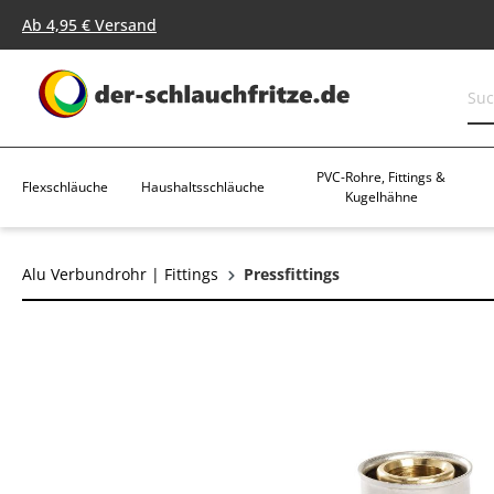
springen
Zur Hauptnavigation springen
Ab 4,95 € Versand
PVC-Rohre, Fittings &
Flexschläuche
Haushaltsschläuche
Kugelhähne
Alu Verbundrohr | Fittings
Pressfittings
Bildergalerie überspringen