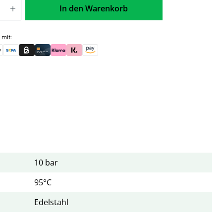
In den Warenkorb
 mit:
skauf (für Behörden)
le Pay
Banküberweisung (vorab)
Rechnungskauf (Billie)
Kreditkarte
Rechnung oder Ratenkauf (Klarna)
Sofortüberweisung (Klarna)
Amazon Pay
10 bar
95°C
Edelstahl