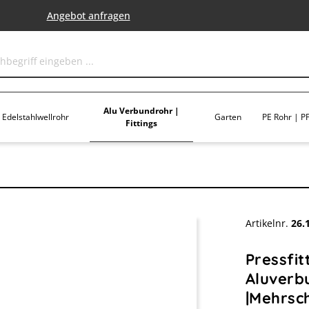
Angebot anfragen
Alu Verbundrohr |
Edelstahlwellrohr
Garten
PE Rohr | PP
Fittings
Artikelnr.
26.
Pressfit
Aluverb
|Mehrsc