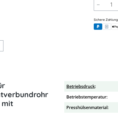
Sichere Zahlung
PayPal
Rechnung
App
ür
Betriebsdruck
:
htverbundrohr
Betriebstemperatur:
 mit
Presshülsenmaterial: