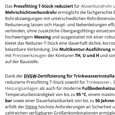
Das
Pressfitting T-Stück reduziert
für
Aluverbundrohr
Mehrschichtverbundrohr
ermöglicht die fachgerechte 
Rohrabzweigungen mit unterschiedlichen Rohrdimensione
Reduzierung lassen sich Haupt- und Nebenleitungen effi
verbinden, ohne zusätzliche Übergangsfittings einsetzen
hochwertigem
Messing
und ausgestattet mit einer rob
bietet das Reduzier-T-Stück eine dauerhaft dichte, korr
belastbare Verbindung. Die
Multikontur-Ausführung
er
mit
Presswerkzeugen
der Konturen
TH, U und H
und sorg
auf der Baustelle.
Dank der
DVGW
-Zertifizierung für Trinkwasserinstall
reduzierte Pressfitting T-Stück sowohl für
Trinkwasser-, 
Heizungsanlagen
als auch für moderne
Fußbodenheizu
Temperaturbeständigkeit von bis zu
95 °C
, einem maxim
bar
sowie einer Dauerbelastbarkeit von bis zu
50 Jahren
erfüllt der
Fitting
höchste Anforderungen an Sicherheit un
zahlreichen verfügbaren Größenkombinationen ermögli