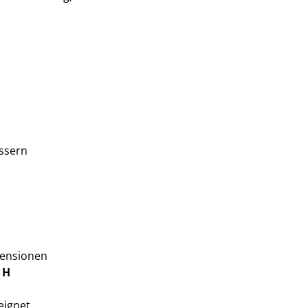
ssern
mensionen
 H
eignet