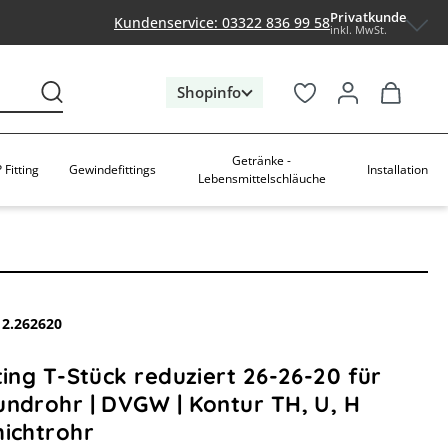
Privatkunde
Kundenservice: 03322 836 99 58
inkl. MwSt.
Shopinfo
Getränke -
 Fitting
Gewindefittings
Installation
Lebensmittelschläuche
12.262620
ting T-Stück reduziert 26-26-20 für
undrohr | DVGW | Kontur TH, U, H
hichtrohr