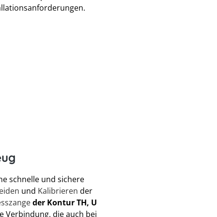
llationsanforderungen.
eug
ne schnelle und sichere
eiden
und
Kalibrieren
der
esszange
der Kontur TH, U
e Verbindung, die auch bei