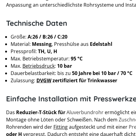
Anpassung an unterschiedlichste Rohrsysteme und Insta
Technische Daten
Größe:
A:26 / B:26 / C:20
Material:
Messing
, Presshülse aus
Edelstahl
Pressprofil:
TH, U, H
Max. Betriebstemperatur:
95 °C
Max.
Betriebsdruck
:
10 bar
Dauerbelastbarkeit: bis zu
50 Jahre bei 10 bar / 70 °C
Zulassung:
DVGW
zertifiziert für Trinkwasser
Einfache Installation mit Presswerkz
Das
Reduzier-T-Stück für
Aluverbundrohr
ermöglicht ei
Montage ohne Löten oder Schweißen. Nach dem
Zuschn
Rohrenden wird der
Fitting
aufgesteckt und mit einer
Pr
oder H
verpresst. Dadurch entsteht eine dauerhaft dicht