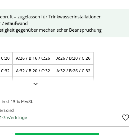
rüft – zugelassen für Trinkwasserinstallationen
r Zeitaufwand
stigkeit gegenüber mechanischer Beanspruchung
swählen
/ C:20
A:26 / B:16 / C:26
A:26 / B:20 / C:26
/ C:32
A:32 / B:20 / C:32
A:32 / B:26 / C:32
/ C:16
A:20 / B:26 / C:20
A:26 / B:32 / C:26
/ C:16
A:20 / B:20 / C:16
A:26 / B:20 / C:16
€
inkl. 19 % MwSt.
/ C:20
A:26 / B:26 / C:20
A:26 / B:26 / C:16
Versand
. 1-3 Werktage
/ C:26