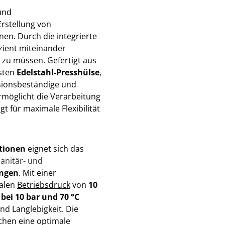
und
Erstellung von
n. Durch die integrierte
zient miteinander
 zu müssen. Gefertigt aus
usten
Edelstahl-Presshülse
,
osionsbeständige und
möglicht die Verarbeitung
t für maximale Flexibilität
ationen
eignet sich das
Sanitär- und
ngen
. Mit einer
alen
Betriebsdruck
von
10
 bei 10 bar und 70 °C
d Langlebigkeit. Die
chen eine optimale