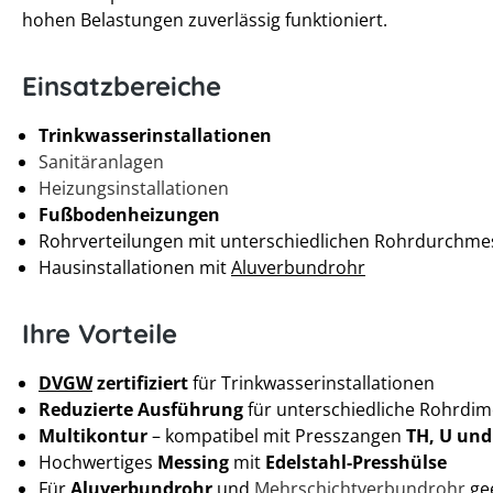
hohen Belastungen zuverlässig funktioniert.
Einsatzbereiche
Trinkwasserinstallationen
Sanitäranlagen
Heizungsinstallationen
Fußbodenheizungen
Rohrverteilungen mit unterschiedlichen Rohrdurchme
Hausinstallationen mit
Aluverbundrohr
Ihre Vorteile
DVGW
zertifiziert
für Trinkwasserinstallationen
Reduzierte Ausführung
für unterschiedliche Rohrdi
Multikontur
– kompatibel mit Presszangen
TH, U und
Hochwertiges
Messing
mit
Edelstahl-Presshülse
Für
Aluverbundrohr
und
Mehrschichtverbundrohr
ge