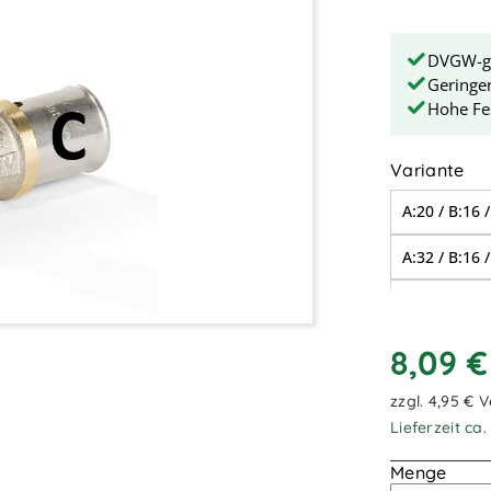
DVGW-gep
Geringe
Hohe Fe
au
Variante
A:20 / B:16 
A:32 / B:16 
A:16 / B:20 
A:20 / B:16 
8,09 
A:26 / B:20 
zzgl. 4,95 € 
Lieferzeit ca
A:32 / B:26 
Menge